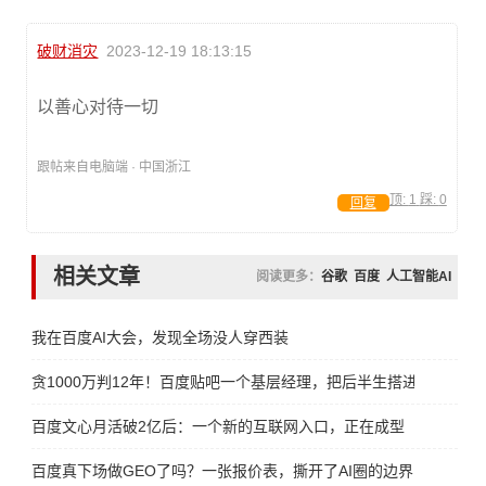
破财消灾
2023-12-19 18:13:15
以善心对待一切
跟帖来自电脑端 · 中国浙江
顶:
1
踩:
0
回复
相关文章
阅读更多：
谷歌
百度
人工智能AI
我在百度AI大会，发现全场没人穿西装
贪1000万判12年！百度贴吧一个基层经理，把后半生搭进去了
百度文心月活破2亿后：一个新的互联网入口，正在成型
百度真下场做GEO了吗？一张报价表，撕开了AI圈的边界