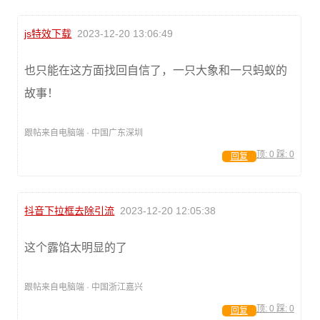
js特效下载
2023-12-20 13:06:49
也只能在这方面找回自信了，一只大象和一只蚂蚁的
故事！
跟帖来自电脑端 · 中国广东深圳
顶:
0
踩:
0
回复
抖音下拉框去除引流
2023-12-20 12:05:38
这个露馅太明显的了
跟帖来自电脑端 · 中国浙江嘉兴
顶:
0
踩:
0
回复