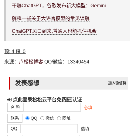
干爆ChatGPT，谷歌发布新大模型：Gemini
解释一些关于大语言模型的常见误解
ChatGPT风口到来,普通人也能抓住机会
顶:
4
踩:
0
来源：
卢松松博客
QQ/微信：13340454
发表感想
加入微信群
点此登录松松云平台免费
认证
名 称
必填
联系
QQ
微信
网址
QQ
选填