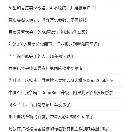
阿里和百度突然改名：AI不炫技，开始抢用户了！
百度突然大转向：抛弃万亿参数，不再炫技
百度云智大会上的“AI厨房”，能炒出什么菜？
年赚3亿的百度总代倒下，但老板的别墅和园区还在
当年说谷歌完了的人，现在都沉默了
百度已经是中国最多排第四的搜索引擎吗
为什么百度搜索、微信搜索要接入AI大模型DeepSeek？对谁更有好
中国AI四强争霸：DeepSeek升级，阿里腾讯百度如何接招？
倒查半年，百度副总谢广军没事了
那个自我革新的百度，带着文心4.5和X1回来了
凡是在卢松松博客投稿的作者都有机会得到IT类图书哦！