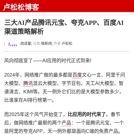
卢松松博客
三大AI产品腾讯元宝、夸克APP、百度AI
渠道策略解析
|
阅读量
| 分类:
微新闻
| 作者:
卢松松
风向彻底变了——AI应用的时代正式到来!
2024年，网络推广做的最多都是
百度
文心一言、阿里千问
大模型、
腾讯
混云大模型、字节豆包、天工AI大模型、智
谱清言、KIMI等。无一例外它们比的是大模型参数多少，
比谁家在AI排行榜第一。
而2025年这个风气开始变了，
比应用的时代来了
。春节
后，做网络推广最狠的两个
产品
：一个是腾讯元宝、一个
是阿里的夸克APP，无一例外都是面向C端的免费产品。