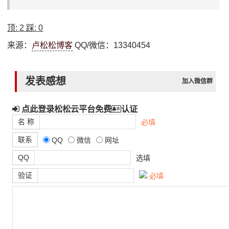
顶:
2
踩:
0
来源：
卢松松博客
QQ/微信：13340454
发表感想
加入微信群
点此登录松松云平台免费
认证
名 称
必填
联系
QQ
微信
网址
QQ
选填
验证
必填