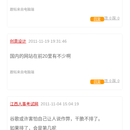
跟帖来自电脑端
顶:
0
踩:
0
回复
创意设计
2011-11-19 19:31:46
国内的网站在前20里有不少啊
跟帖来自电脑端
顶:
0
踩:
0
回复
江西人事考试网
2011-11-04 15:04:19
谷歌或许害怕自己让人说作弊，干脆不排了。
如果排了，会是第几呢