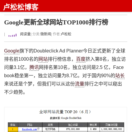
卢松松博客
Google更新全球网站TOP1000排行榜
|
阅读量
| 分类:
微新闻
| 作者:
卢松松
Google
旗下的Doubleclick Ad Planner今日正式更新了全球
排名前1000名的
网站
排行榜信息，
百度
挤入第8名，独立访
问量3.1亿，
腾讯
网排名第10名，独立访问是2.5 亿，Face
book稳坐第一，独立访问量为8.7亿。对于国内90%的
站长
来说还是个梦，但我们可以从这份
流量
排行之中可以窥出
不少趋势。