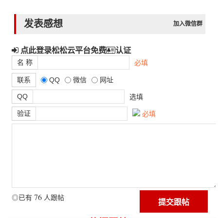
发表感想
加入微信群
点此登录松松云平台免费
认证
名 称
必填
联系
QQ
微信
网址
QQ
选填
验证
必填
76
◎已有
人跟帖