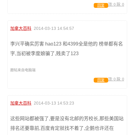
顶:
0
踩:
0
回复
加拿大百科
2014-03-13 14:54:57
李兴平确实厉害 hao123 和4399全是他的 榜单都有名
字,当初被李度娘骗了,贱卖了123
跟帖来自电脑端
顶:
0
踩:
0
回复
加拿大百科
2014-03-13 14:53:23
这些网站都被强了,要是没有北邮的芳校长,那些美国站
排名还要靠前,百度肯定就找不着了,企鹅也许还在