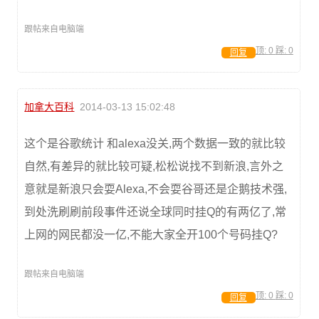
跟帖来自电脑端
顶:
0
踩:
0
回复
加拿大百科
2014-03-13 15:02:48
这个是谷歌统计 和alexa没关,两个数据一致的就比较
自然,有差异的就比较可疑,松松说找不到新浪,言外之
意就是新浪只会耍Alexa,不会耍谷哥还是企鹅技术强,
到处洗刷刷前段事件还说全球同时挂Q的有两亿了,常
上网的网民都没一亿,不能大家全开100个号码挂Q?
跟帖来自电脑端
顶:
0
踩:
0
回复