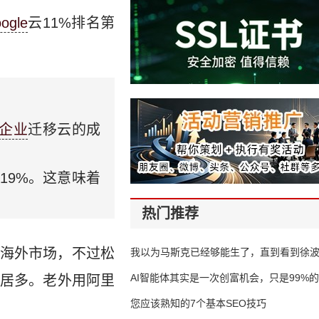
ogle
云11%排名第
企业
迁移云的成
了19%。这意味着
热门推荐
海外市场，不过松
我以为马斯克已经够能生了，直到看到徐
AI智能体其实是一次创富机会，只是99%
居多。老外用阿里
错过了
您应该熟知的7个基本SEO技巧