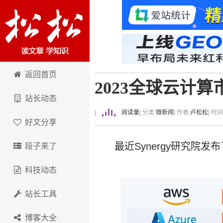
卢松松博客
返回首页
2023全球云计
站长动态
|
阅读量
| 分类:
微新闻
| 作者:
卢松松
| 时
好文分享
最近Synergy研究院
段子来了
科技动态
站长工具
博客大全