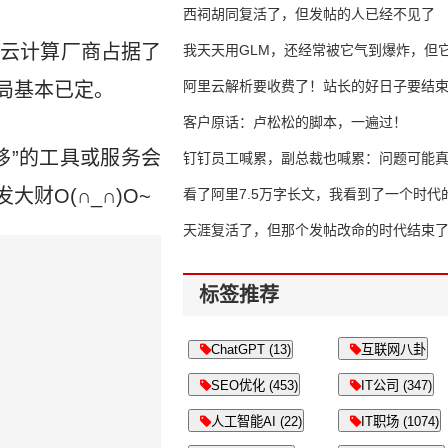
西祠胡同复活了，但发帖的人已经不见了
家云计算厂商占据了
我天天用GLM，还经常被它气到爆炸，但它
16万亿
阿里云解析要收费了！站长的好日子要结
局基本已定。
客户原话：卢松松的脚本，一遍过！
移”的工具或服务会
钉钉员工喊累，副总裁也喊累：问题可能
财O(∩_∩)O~
了
看了阿里7.5万字长文，我看到了一个时代
天涯复活了，但那个发帖改命的时代结束
标签推荐
ChatGPT (13)
互联网八卦
SEO优化 (453)
IT公司 (347)
人工智能AI (22)
IT职场 (1074)