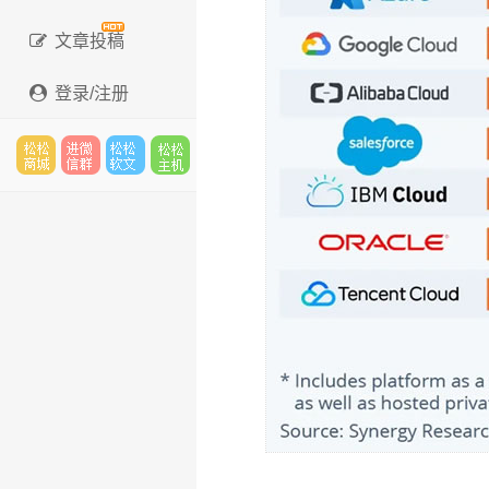
文章投稿
登录/注册
松松
进微
松松
松松
云市
信群
软文
云主
场
机