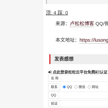
顶:
4
踩:
0
来源：
卢松松博客
QQ/微
本文地址：
https://luso
发表感想
点此登录松松云平台免费
认证
名 称
联系
QQ
微信
网址
QQ
验证