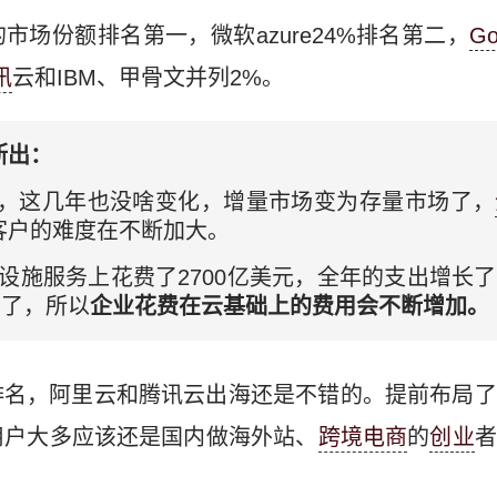
市场份额排名第一，微软azure24%排名第二，
Go
讯
云和IBM、甲骨文并列2%。
断出：
，这几年也没啥变化，增量市场变为存量市场了，
客户的难度在不断加大。
基础设施服务上花费了2700亿美元，全年的支出增长
”了，所以
企业花费在云基础上的费用会不断增加。
排名，阿里云和腾讯云出海还是不错的。提前布局了
用户大多应该还是国内做海外站、
跨境电商
的
创业
者
。