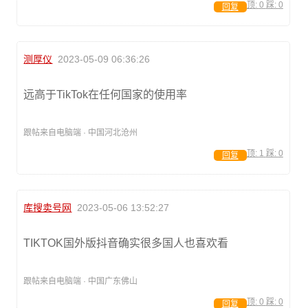
顶:
0
踩:
0
回复
测厚仪
2023-05-09 06:36:26
远高于TikTok在任何国家的使用率
跟帖来自电脑端 · 中国河北沧州
顶:
1
踩:
0
回复
库搜卖号网
2023-05-06 13:52:27
TIKTOK国外版抖音确实很多国人也喜欢看
跟帖来自电脑端 · 中国广东佛山
顶:
0
踩:
0
回复