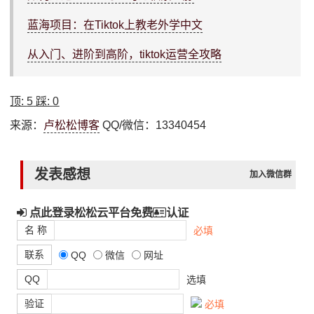
蓝海项目：在Tiktok上教老外学中文
从入门、进阶到高阶，tiktok运营全攻略
顶:
5
踩:
0
来源：
卢松松博客
QQ/微信：13340454
发表感想
加入微信群
点此登录松松云平台免费
认证
名 称
必填
联系
QQ
微信
网址
QQ
选填
验证
必填