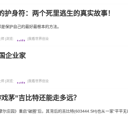
的护身符：两个死里逃生的真实故事！
那是保护自己的最好最根本的方法。
大师
|
浏览:
|
我看世界
创业
国企业家
大师
|
浏览:
|
我看世界
创业
游戏茅”吉比特还能走多远？
尔庄园》重启“破圈”后，其背后的吉比特(603444.SH)也从一家“平平