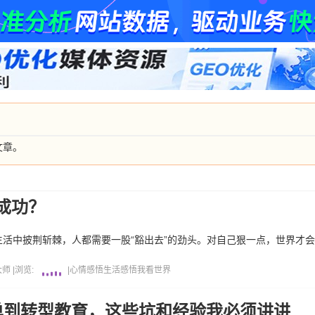
文章。
成功？
活中披荆斩棘，人都需要一股“豁出去”的劲头。对自己狠一点，世界才
大师
|
浏览:
|
心情感悟
生活感悟
我看世界
单到转型教育，这些坑和经验我必须讲讲