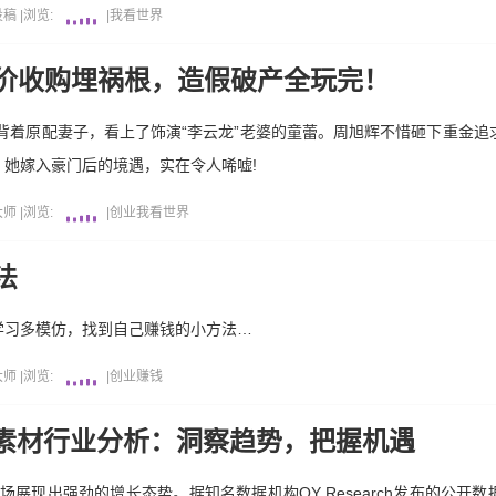
投稿
|
浏览:
|
我看世界
天价收购埋祸根，造假破产全玩完！
，背着原配妻子，看上了饰演“李云龙”老婆的童蕾。周旭辉不惜砸下重金追
她嫁入豪门后的境遇，实在令人唏嘘!
大师
|
浏览:
|
创业
我看世界
法
学习多模仿，找到自己赚钱的小方法…
大师
|
浏览:
|
创业
赚钱
用音乐素材行业分析：洞察趋势，把握机遇
材市场展现出强劲的增长态势。据知名数据机构QY Research发布的公开数