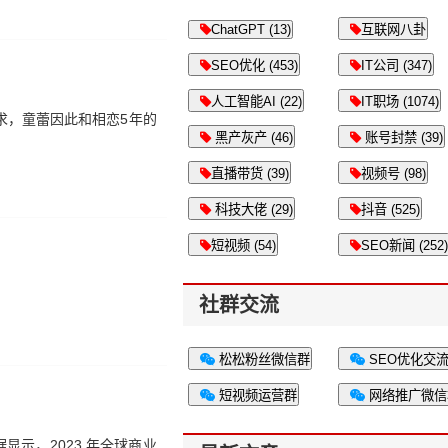
ChatGPT (13)
互联网八卦
SEO优化 (453)
IT公司 (347)
人工智能AI (22)
IT职场 (1074)
求，童蕾因此和相恋5年的
黑产灰产 (46)
账号封禁 (39)
直播带货 (39)
视频号 (98)
科技大佬 (29)
抖音 (525)
短视频 (54)
SEO新闻 (252)
社群交流
松松粉丝微信群
SEO优化交
短视频运营群
网络推广微信
据显示，2023 年全球商业