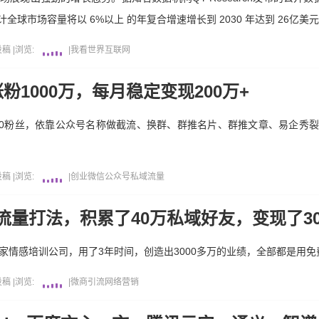
全球市场容量将以 6%以上 的年复合增速增长到 2030 年达到 26亿美
投稿
|
浏览:
|
我看世界
互联网
1000万，每月稳定变现200万+
从0粉丝，依靠公众号名称做截流、换群、群推名片、群推文章、易企秀
投稿
|
浏览:
|
创业
微信公众号
私域流量
量打法，积累了40万私域好友，变现了30
家情感培训公司，用了3年时间，创造出3000多万的业绩，全部都是用
投稿
|
浏览:
|
微商引流
网络营销