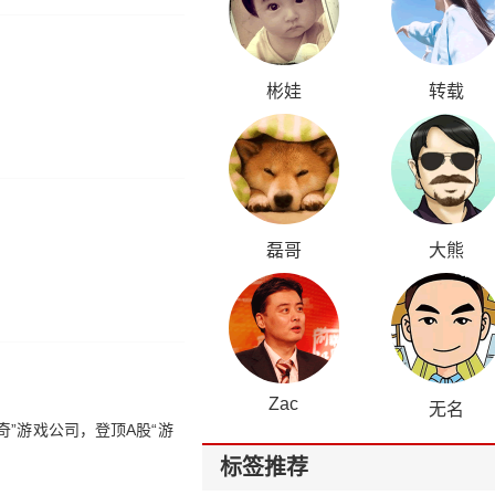
彬娃
转载
磊哥
大熊
Zac
无名
无奇”游戏公司，登顶A股“游
标签推荐