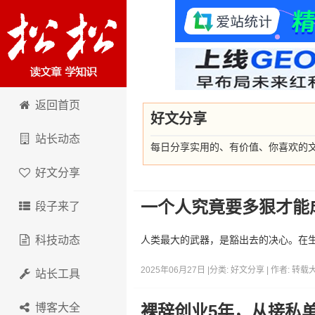
卢松松博客
返回首页
好文分享
站长动态
每日分享实用的、有价值、你喜欢的
好文分享
一个人究竟要多狠才能
段子来了
科技动态
人类最大的武器，是豁出去的决心。在生
2025年06月27日 |
分类:
好文分享
| 作者:
转载
站长工具
博客大全
裸辞创业5年，从接私