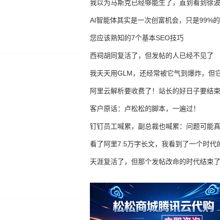
我以为马斯克已经够能生了，直到看到徐
AI智能体其实是一次创富机会，只是99%
错过了
您应该熟知的7个基本SEO技巧
西祠胡同复活了，但发帖的人已经不见了
我天天用GLM，还经常被它气到爆炸，但它
16万亿
阿里云解析要收费了！站长的好日子要结
客户原话：卢松松的脚本，一遍过！
钉钉员工喊累，副总裁也喊累：问题可能
了
看了阿里7.5万字长文，我看到了一个时代
天涯复活了，但那个发帖改命的时代结束