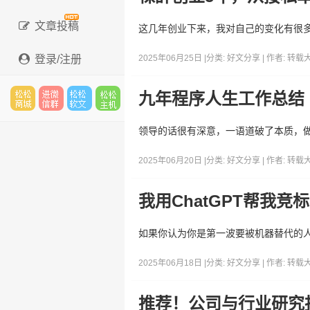
文章投稿
这几年创业下来，我对自己的变化有很
登录/注册
2025年06月25日 |
分类:
好文分享
| 作者:
转载
九年程序人生工作总结
松松
进微
松松
松松
领导的话很有深意，一语道破了本质，
2025年06月20日 |
分类:
好文分享
| 作者:
转载
云市
信群
软文
云主
我用ChatGPT帮我
如果你认为你是第一波要被机器替代的
场
机
2025年06月18日 |
分类:
好文分享
| 作者:
转载
推荐！公司与行业研究