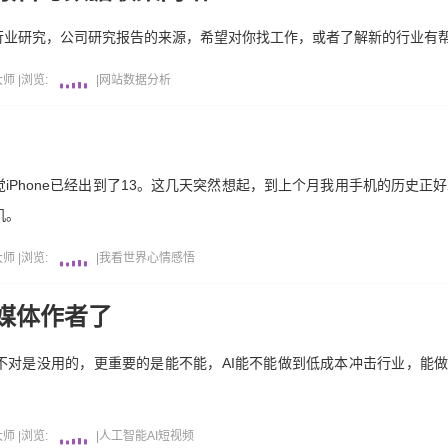
行业研究，公司研究报告的来源，希望对你找工作，或者了解新的行业有
大师
|
浏览:
|
网站
数据分析
iPhone已经出到了13。这几天突然想起，到上个月我用手机的历史正好
机。
大师
|
浏览:
|
我看世界
心情感悟
媒体作者了
不对是没用的，更重要的是能不能，AI能不能做到低成本冲击行业，能
大师
|
浏览:
|
人工智能AI
短视频