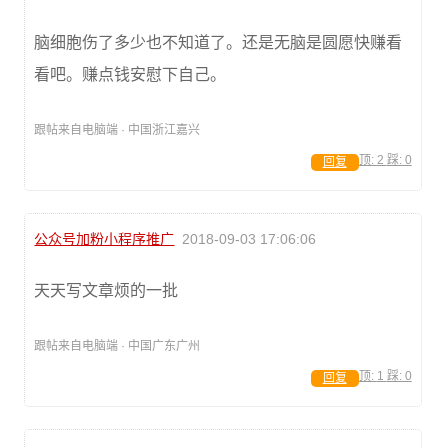
脑细胞伤了多少也不知道了。还是无脑是圆愿快赚看
看吧。赚点钱安慰下自己。
跟帖来自电脑端 · 中国浙江嘉兴
顶:
2
踩:
0
回复
公众号加粉小程序推广
2018-09-03 17:06:06
天天写文章烦的一批
跟帖来自电脑端 · 中国广东广州
顶:
1
踩:
0
回复