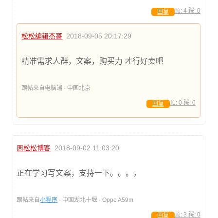
顶:
4
踩:
0
回复
松松编辑杰哥
2018-09-05 20:17:29
精准需求人群，文案，购买力 才行好卖吧
跟帖来自电脑端 · 中国北京
顶:
0
踩:
0
回复
周松松博客
2018-09-02 11:03:20
正在学习写文案，支持一下。。。。
跟帖来自
小程序
· 中国湖北十堰 · Oppo A59m
顶:
3
踩:
0
回复