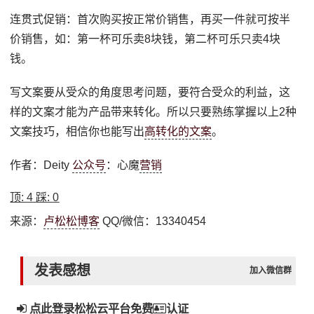
连贯式促销：首次购买按正常价销售，再买一件就可按半
价销售，如：第一杯可乐卖8块钱，第二杯可乐只卖4块
钱。
写文案要从受众的角度思考问题，要符合受众的利益，这
样的文案才能为产品带来转化。所以只要熟练掌握以上2种
文案技巧，相信你也能写出
高转化的文案
。
作者：Deity
公众号
：心魔
营销
顶:
4
踩:
0
来源：
卢松松博客
QQ/微信：13340454
发表感想
加入微信群
点此登录松松云平台免费
认证