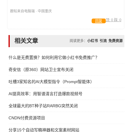
跟帖来自电脑端 · 中国重庆
顶:
0
踩:
0
回复
相关文章
阅读更多：
小红书
引流
免费资源
什么是无费置换？如何利用它做小红书免费推广？
奇安信（原360）网站卫士宣布关闭
吐槽3家知名的AI大模型指令（Prompt智能体）
AI提高效率：用智谱清言打造爆款视频号
全球最大的BT种子站RARBG突然关闭
CNDN付费资源项目
分享15个自动写稿神器和文案素材网站