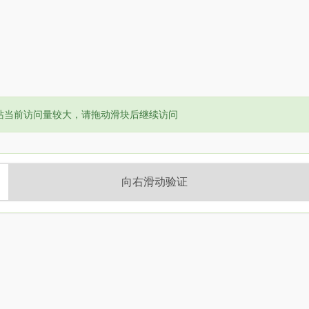
or:
站当前访问量较大，请拖动滑块后继续访问
向右滑动验证