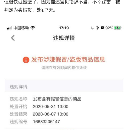
但很快就碰壁了，因为描述宝贝措辞不当，不幸踩雷，被
判定为卖假货，处罚7天。