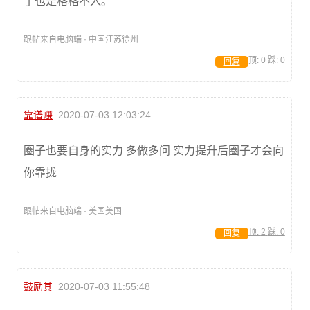
了也是格格不入。
跟帖来自电脑端 · 中国江苏徐州
顶:
0
踩:
0
回复
靠谱赚
2020-07-03 12:03:24
圈子也要自身的实力 多做多问 实力提升后圈子才会向
你靠拢
跟帖来自电脑端 · 美国美国
顶:
2
踩:
0
回复
鼓励其
2020-07-03 11:55:48