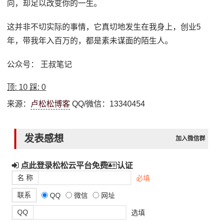
向，却足以改变你的一生。
这并非不切实际的事情，它真切地发生在我身上，创业5
年，带我年入百万的，都是素未谋面的陌生人。
公众号： 王叔笔记
顶:
10
踩:
0
来源：
卢松松博客
QQ/微信：13340454
发表感想
加入微信群
点此登录松松云平台免费
认证
名 称
必填
联系
QQ
微信
网址
QQ
选填