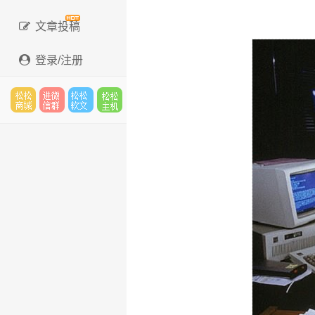
文章投稿
登录/注册
松松
进微
松松
松松
云市
信群
软文
云主
场
机