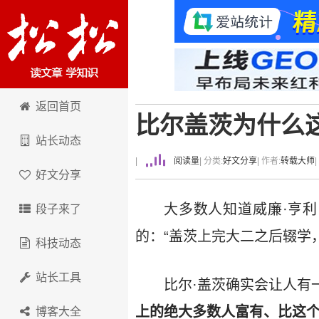
卢松松博客
返回首页
比尔盖茨为什么
站长动态
|
阅读量
| 分类:
好文分享
| 作者:
转载大师
好文分享
大多数人知道威廉·亨
段子来了
的：“盖茨上完大二之后辍学
科技动态
站长工具
比尔·盖茨确实会让人有
上的绝大多数人富有、比这
博客大全