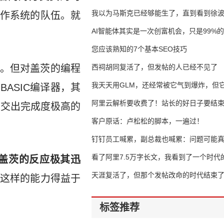
我以为马斯克已经够能生了，直到看到徐
作系统的队伍。就
AI智能体其实是一次创富机会，只是99%
错过了
您应该熟知的7个基本SEO技巧
。但对盖茨的编程
西祠胡同复活了，但发帖的人已经不见了
我天天用GLM，还经常被它气到爆炸，但它
BASIC编译器，其
16万亿
阿里云解析要收费了！站长的好日子要结
速交出完成度极高的
客户原话：卢松松的脚本，一遍过！
钉钉员工喊累，副总裁也喊累：问题可能
了
看了阿里7.5万字长文，我看到了一个时代
盖茨的反应极其迅
天涯复活了，但那个发帖改命的时代结束
这样的能力得益于
标签推荐