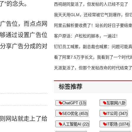
了”的念头。
西祠胡同复活了，但发帖的人已经不见了
我天天用GLM，还经常被它气到爆炸，但它
广告位，而点点网
16万亿
阿里云解析要收费了！站长的好日子要结
能够通过设置广告位
客户原话：卢松松的脚本，一遍过！
分享广告分成的对
钉钉员工喊累，副总裁也喊累：问题可能
了
看了阿里7.5万字长文，我看到了一个时代
天涯复活了，但那个发帖改命的时代结束
标签推荐
ChatGPT (13)
互联网八卦
SEO优化 (453)
IT公司 (347)
否则网站就走上了给
人工智能AI (22)
IT职场 (1074)