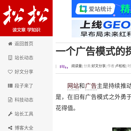
卢松松博客
返回首页
一个广告模式的
站长动态
|
阅读量
| 分类:
好文分享
| 作者:
卢松松
| 
好文分享
网站
和
广告
主是持续推
段子来了
是，在旧有广告模式之外勇
科技动态
花得值。
站长工具
博客大全