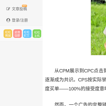
文章投稿
登录/注册
松松
进微
松松
松松
云市
信群
软文
云主
从CPM展示到CPC点击
逐渐成为共识。CPS按实际
度买单——100%的接受度
场
机
然而，一个广告的完整