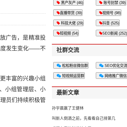
黑产灰产 (46)
账号封禁 (39)
直播带货 (39)
视频号 (98)
科技大佬 (29)
抖音 (525)
短视频 (54)
SEO新闻 (252)
放广告，是精准投
态度发生变化——不
社群交流
松松粉丝微信群
SEO优化交
短视频运营群
网络推广微信
更丰富的兴趣小组
体、小组管理层、小
最新文章
管理员们持续积极管
孙宇晨赢了王健林
叫新人倒酒之前，先看看自己排第几