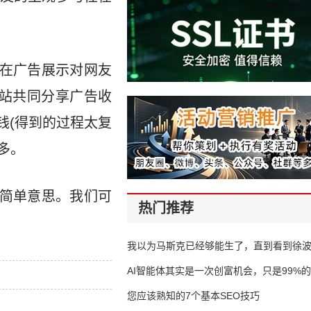
但在广告展示对网友
站共同分享广告收
钱(得到的过程太复
多。
些简单意思。我们可
热门推荐
我以为马斯克已经够能生了，直到看到徐
AI智能体其实是一次创富机会，只是99%
错过了
您应该熟知的7个基本SEO技巧