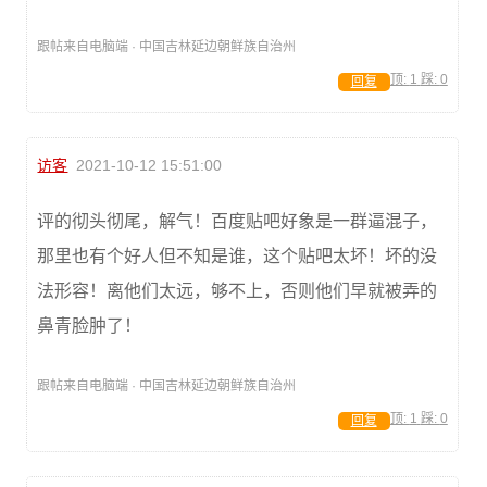
跟帖来自电脑端 · 中国吉林延边朝鲜族自治州
顶:
1
踩:
0
回复
访客
2021-10-12 15:51:00
评的彻头彻尾，解气！百度贴吧好象是一群逼混子，
那里也有个好人但不知是谁，这个贴吧太坏！坏的没
法形容！离他们太远，够不上，否则他们早就被弄的
鼻青脸肿了！
跟帖来自电脑端 · 中国吉林延边朝鲜族自治州
顶:
1
踩:
0
回复