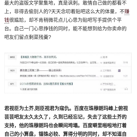
最大的盗版文学聚集地，真是讽刺。敢情自己做的都看不
上，非得去偷别人的?天天念叨着贴吧这么大的体量，不
赚
钱
很尴尬，却不肯稍微花点儿心思为贴吧写手提供个平
台。自己一门心思挣钱的同时，能不能想到给为你卖命的
吧友们留点剩菜残羹?
君视臣为土芥,则臣视君为寇仇
。百度在珠穆朗玛峰上俯视
芸芸吧友太久太久了，久到已经忘记，失去了这些土芥的
支持，他的珠穆朗玛也会瞬间垮塌。百度噼里啪啦地打着
自己的小算盘，锱铢必较、算得分明的同时，却不知道自