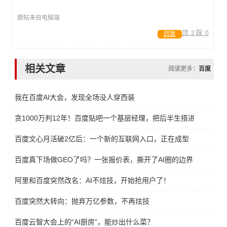
跟帖来自电脑端
顶:
2
踩:
0
回复
相关文章
阅读更多：
百度
我在百度AI大会，发现全场没人穿西装
贪1000万判12年！百度贴吧一个基层经理，把后半生搭进去了
百度文心月活破2亿后：一个新的互联网入口，正在成型
百度真下场做GEO了吗？一张报价表，撕开了AI圈的边界
阿里和百度突然改名：AI不炫技，开始抢用户了！
百度突然大转向：抛弃万亿参数，不再炫技
百度云智大会上的“AI厨房”，能炒出什么菜？