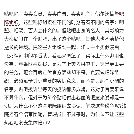
贴吧除了卖卖会员、卖卖广告、卖卖吧主，偶尔还搞些
吧
际组织
。这些吧际组织在不同的时期有着不同的名字：吧
盟、吧联、百人会什么的。但贴吧出身的名人，其影响力
大都局限在一个贴吧，出了这个贴吧，其他人也不清楚他
擅长的领域。把这些人组织到一起，建立一个类似漫画
《死神》中的零番队，看起来碉堡了，实际上什么卵用也
没有。零番队被提拔，是为了上天去拱卫王，这是更重要
的任务，配合百度宣传官方活动却不是。真要做吧际组
织，必须赋予其更重要的实际意义，而不是只起个更酷的
名字。贴吧投诉里每天的投诉都多成海，这对于百度来说
不算什么，但对于为每个贴吧付出心血的吧友来说却是一
切。为什么不让这些吧际组织去协调、解决这些纷争呢?法
院还有个陪审团呢，管理员忙不过来时，为什么不让这些
热心吧友去集体陪审?