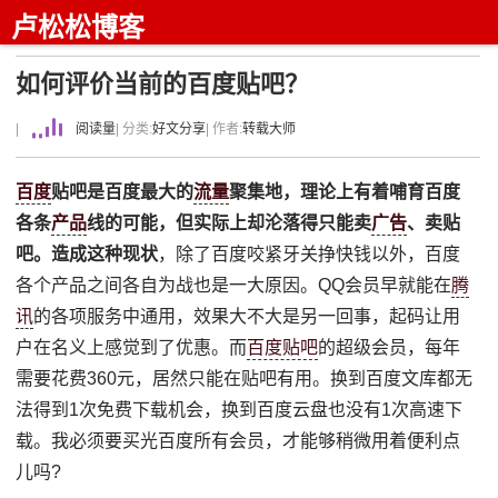
卢松松博客
如何评价当前的百度贴吧？
|
阅读量
| 分类:
好文分享
| 作者:
转载大师
百度
贴吧是百度最大的
流量
聚集地，理论上有着哺育百度
各条
产品
线的可能，但实际上却沦落得只能卖
广告
、卖贴
吧。造成这种现状
，除了百度咬紧牙关挣快钱以外，百度
各个产品之间各自为战也是一大原因。QQ会员早就能在
腾
讯
的各项服务中通用，效果大不大是另一回事，起码让用
户在名义上感觉到了优惠。而
百度贴吧
的超级会员，每年
需要花费360元，居然只能在贴吧有用。换到百度文库都无
法得到1次免费下载机会，换到百度云盘也没有1次高速下
载。我必须要买光百度所有会员，才能够稍微用着便利点
儿吗?