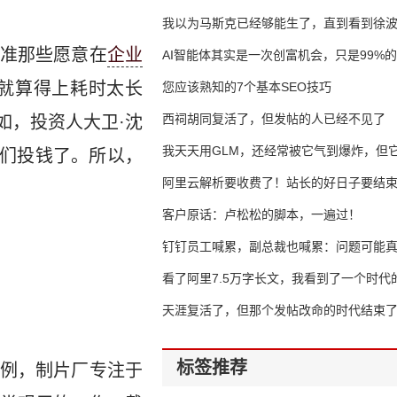
我以为马斯克已经够能生了，直到看到徐
准那些愿意在
企业
AI智能体其实是一次创富机会，只是99%
就算得上耗时太长
错过了
您应该熟知的7个基本SEO技巧
西祠胡同复活了，但发帖的人已经不见了
如，投资人大卫·沈
我天天用GLM，还经常被它气到爆炸，但它
给我们投钱了。所以，
16万亿
阿里云解析要收费了！站长的好日子要结
客户原话：卢松松的脚本，一遍过！
钉钉员工喊累，副总裁也喊累：问题可能
了
看了阿里7.5万字长文，我看到了一个时代
天涯复活了，但那个发帖改命的时代结束
标签推荐
例，制片厂专注于