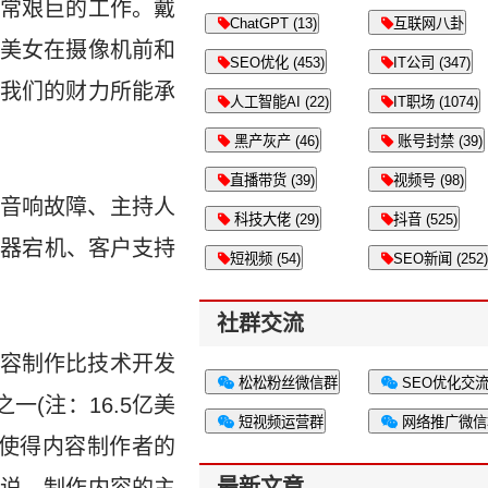
常艰巨的工作。戴
ChatGPT (13)
互联网八卦
美女在摄像机前和
SEO优化 (453)
IT公司 (347)
我们的财力所能承
人工智能AI (22)
IT职场 (1074)
黑产灰产 (46)
账号封禁 (39)
直播带货 (39)
视频号 (98)
音响故障、主持人
科技大佬 (29)
抖音 (525)
务器宕机、客户支持
短视频 (54)
SEO新闻 (252)
社群交流
容制作比技术开发
松松粉丝微信群
SEO优化交
一(注：16.5亿美
短视频运营群
网络推广微信
普及使得内容制作者的
最新文章