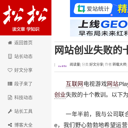
卢松松博客
返回首页
网站创业失败的
站长动态
|
阅读量
| 分类:
好文分享
| 作者:
转载大师
好文分享
互联网
电视游戏
网站
Pl
段子来了
创业
失败的十个教训。以下
科技动态
站长工具
一年半前，我与公司联合创
e，我们野心勃勃地希望运
博客大全