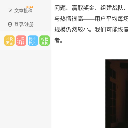
问题、赢取奖金、组建战队
文章投稿
与热情很高——用户平均每场
登录/注册
规模仍然较小。我们可能恢
者。
松松
进微
松松
松松
云市
信群
软文
云主
场
机