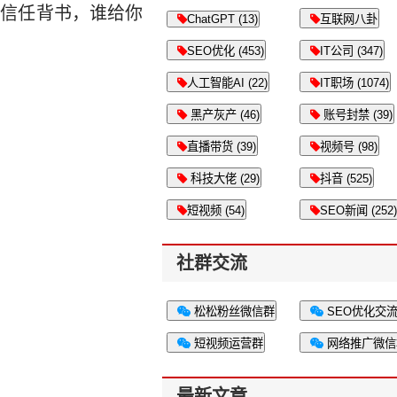
做信任背书，谁给你
ChatGPT (13)
互联网八卦
SEO优化 (453)
IT公司 (347)
人工智能AI (22)
IT职场 (1074)
黑产灰产 (46)
账号封禁 (39)
直播带货 (39)
视频号 (98)
科技大佬 (29)
抖音 (525)
短视频 (54)
SEO新闻 (252)
社群交流
松松粉丝微信群
SEO优化交
短视频运营群
网络推广微信
最新文章