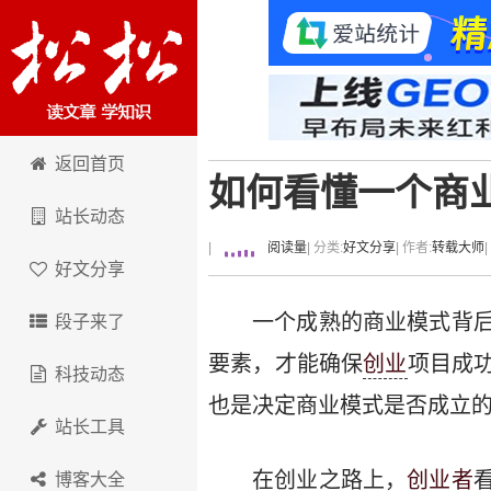
卢松松博客
返回首页
如何看懂一个商
站长动态
|
阅读量
| 分类:
好文分享
| 作者:
转载大师
好文分享
一个成熟的商业模式背
段子来了
要素，才能确保
创业
项目成
科技动态
也是决定商业模式是否成立
站长工具
在创业之路上，
创业者
博客大全