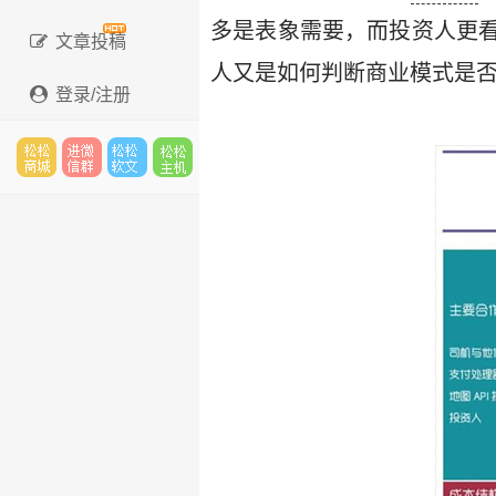
多是表象需要，而投资人更
文章投稿
人又是如何判断商业模式是否
登录/注册
松松
进微
松松
松松
云市
信群
软文
云主
场
机