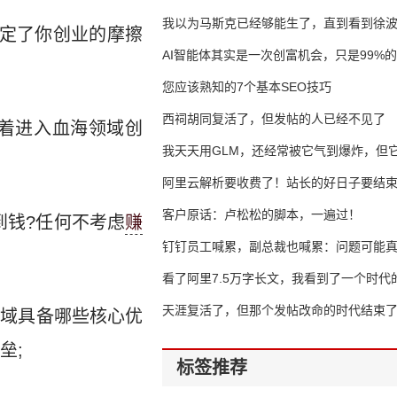
我以为马斯克已经够能生了，直到看到徐
决定了你创业的摩擦
AI智能体其实是一次创富机会，只是99%
错过了
您应该熟知的7个基本SEO技巧
西祠胡同复活了，但发帖的人已经不见了
着进入血海领域创
我天天用GLM，还经常被它气到爆炸，但它
16万亿
阿里云解析要收费了！站长的好日子要结
客户原话：卢松松的脚本，一遍过！
到钱?任何不考虑
赚
钉钉员工喊累，副总裁也喊累：问题可能
了
看了阿里7.5万字长文，我看到了一个时代
天涯复活了，但那个发帖改命的时代结束
领域具备哪些核心优
垒;
标签推荐