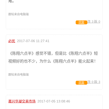
难。
跟帖来自电脑端
顶:
3
踩:
0
回复
必优
2017-07-06 11:27:41
《陈翔六点半》感觉不错，但是比《陈翔六点半》短
视频好的也不少，为什么《陈翔六点半》能火起来！
跟帖来自电脑端
顶:
0
踩:
3
回复
嘉兴华凝交易市场
2017-07-05 13:08:46