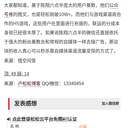
大家都知道，基于陈翔六点半庞大的用户基数，他们
公众
号
推的图文，也是轻松就破10W+。而他们与游戏渠道商合
作的H5游戏，这些用户在里面进行充值的，联运的分成本
身就已经很丰厚了。如果说陈翔六点半的微信还直接依托
于强大的粉丝基数去和常规的自媒体一样去接广告，那这
块的收入真心可以秒杀靠自媒体渠道流量变现的方式了。
来源：悟空问答
顶:
49
踩:
14
来源：
卢松松博客
QQ/微信：13340454
发表感想
加入微信群
点此登录松松云平台免费
认证
名 称
必填