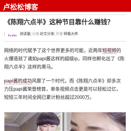
卢松松博客
《陈翔六点半》这种节目靠什么赚钱？
|
阅读量
| 分类:
好文分享
| 作者:
转载大师
网络的时代赋予了这个世界更多的可能，近两年
短视频
的
火爆造就了诸如papi酱这样的超级ip，同样也孵化出了《陈
翔六点半》这样的黑马。
papi酱的成功
风靡了一个时代，而《陈翔六点半》却多次
力压papi酱荣登榜首，单条视频点击更是可以轻松过亿，
短短三年时间全网已累计粉丝超过2000万。