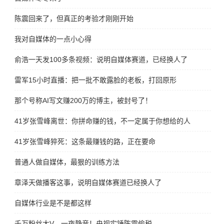
陈震回来了，但真正的考验才刚刚开始
我对自媒体的一点小心得
俞浩一天发100多条视频：说明自媒体赛道，已经换人了
雷军15小时直播：把一批不敢露脸的老板，打回原形
那个号称AI写文赚200万的博主，被封号了！
41岁张雪峰离世：你拼命赚的钱，不一定属于你想给的人
41岁张雪峰猝死：这条最赚钱的路，正在要命
普通人做自媒体，最狠的训练方法
章泽天做播客这事，说明自媒体赛道已经换人了
自媒体行业是不是都这样
千万粉丝大V，一夜静音！央视实锤陈震偷税