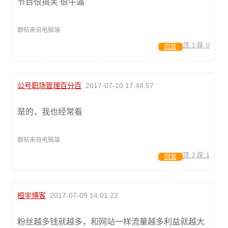
节目很搞笑 很牛逼
跟帖来自电脑端
顶:
1
踩:
0
回复
公号职场管理百分百
2017-07-10 17:48:57
是的，我也经常看
跟帖来自电脑端
顶:
2
踩:
1
回复
桓宇博客
2017-07-09 14:01:22
粉丝越多钱就越多，和网站一样流量越多利益就越大