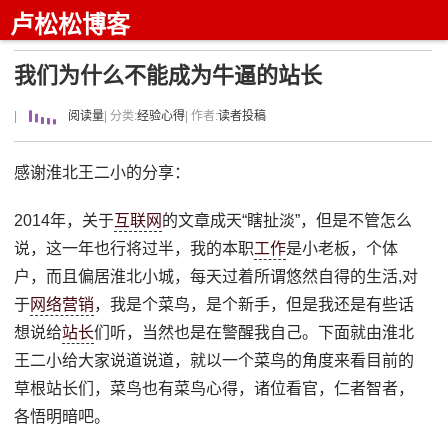
卢松松博客
我们为什么不能成为牛逼的站长
|
阅读量
| 分类:
经验心得
| 作者:
读者投稿
感谢淮北王二小的分享：
2014年，关于
互联网
的文章成天“瞎扯淡”，但是不管怎么
说，这一年也行将过半，我的本职
工作
是小老板，个体
户，而且偏居淮北小城，每天过着所谓悠然自得的生活,对
于
网络营销
，我是个菜鸟，是个新手，但是我还是有些话
想说给
站长
们听，当然也是在警醒我自己。下面就由淮北
王二小给大家说道说道，就以一个菜鸟的角度来看目前的
草根站长们，菜鸟也有菜鸟心得，诸位看官，仁者智者，
各悟明暗吧。