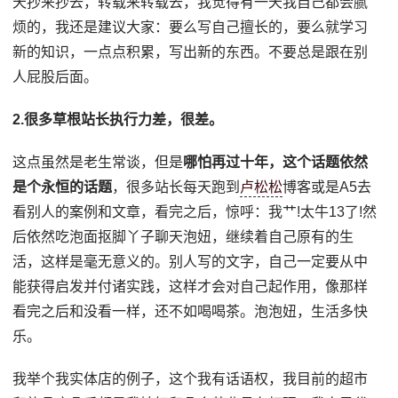
天抄来抄去，转载来转载去，我觉得有一天我自己都会腻
烦的，我还是建议大家：要么写自己擅长的，要么就学习
新的知识，一点点积累，写出新的东西。不要总是跟在别
人屁股后面。
2.很多草根站长执行力差，很差。
这点虽然是老生常谈，但是
哪怕再过十年，这个话题依然
是个永恒的话题
，很多站长每天跑到
卢松松
博客或是A5去
看别人的案例和文章，看完之后，惊呼：我艹!太牛13了!然
后依然吃泡面抠脚丫子聊天泡妞，继续着自己原有的生
活，这样是毫无意义的。别人写的文字，自己一定要从中
能获得启发并付诸实践，这样才会对自己起作用，像那样
看完之后和没看一样，还不如喝喝茶。泡泡妞，生活多快
乐。
我举个我实体店的例子，这个我有话语权，我目前的超市