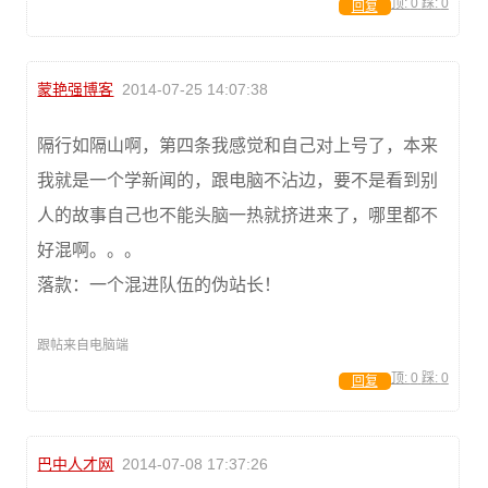
顶:
0
踩:
0
回复
蒙艳强博客
2014-07-25 14:07:38
隔行如隔山啊，第四条我感觉和自己对上号了，本来
我就是一个学新闻的，跟电脑不沾边，要不是看到别
人的故事自己也不能头脑一热就挤进来了，哪里都不
好混啊。。。
落款：一个混进队伍的伪站长！
跟帖来自电脑端
顶:
0
踩:
0
回复
巴中人才网
2014-07-08 17:37:26