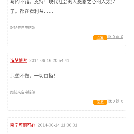
写的不错。支持！现代社会的人感恩之心的人太少
了。都在看利益……
跟帖来自电脑端
顶:
0
踩:
0
回复
造梦博客
2014-06-16 20:54:41
只想不做，一切白搭！
跟帖来自电脑端
顶:
0
踩:
0
回复
南宁可丽可心
2014-06-14 11:38:01