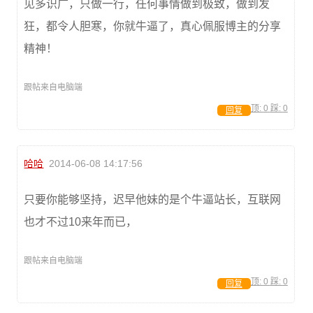
见多识广，只做一行，任何事情做到极致，做到发
狂，都令人胆寒，你就牛逼了，真心佩服博主的分享
精神！
跟帖来自电脑端
顶:
0
踩:
0
回复
哈哈
2014-06-08 14:17:56
只要你能够坚持，迟早他妹的是个牛逼站长，互联网
也才不过10来年而已，
跟帖来自电脑端
顶:
0
踩:
0
回复