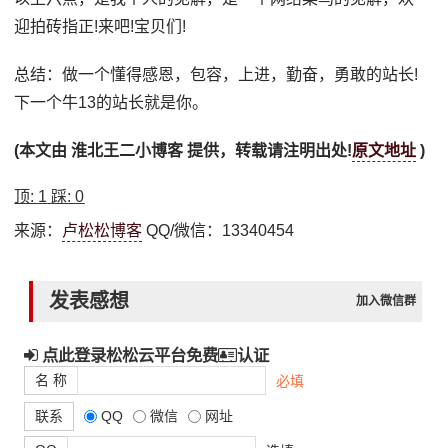
迎拍砖指正!来吧!宝贝们!
总结：做一个懂得感恩，包容，上进，勤奋，勇敢的站长!
下一个牛13的站长就是你。
(本文由 淮北王二小博客 提供，转载请注明出处!
原文地址
)
顶:
1
踩:
0
来源：
卢松松博客
QQ/微信：13340454
发表感想
加入微信群
点此登录松松云平台免费
认证
名 称
必填
联系
QQ
微信
网址