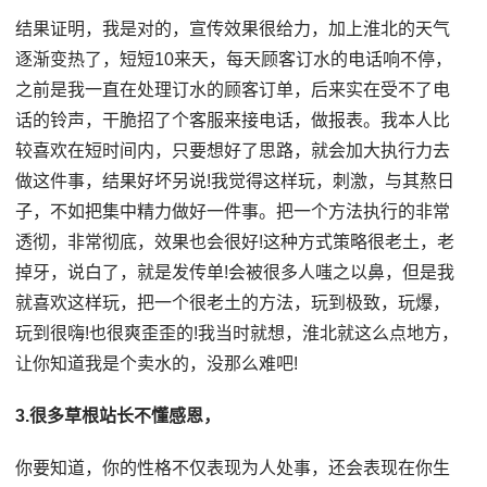
结果证明，我是对的，宣传效果很给力，加上淮北的天气
逐渐变热了，短短10来天，每天顾客订水的电话响不停，
之前是我一直在处理订水的顾客订单，后来实在受不了电
话的铃声，干脆招了个客服来接电话，做报表。我本人比
较喜欢在短时间内，只要想好了思路，就会加大执行力去
做这件事，结果好坏另说!我觉得这样玩，刺激，与其熬日
子，不如把集中精力做好一件事。把一个方法执行的非常
透彻，非常彻底，效果也会很好!这种方式策略很老土，老
掉牙，说白了，就是发传单!会被很多人嗤之以鼻，但是我
就喜欢这样玩，把一个很老土的方法，玩到极致，玩爆，
玩到很嗨!也很爽歪歪的!我当时就想，淮北就这么点地方，
让你知道我是个卖水的，没那么难吧!
3.很多草根站长不懂感恩，
你要知道，你的性格不仅表现为人处事，还会表现在你生