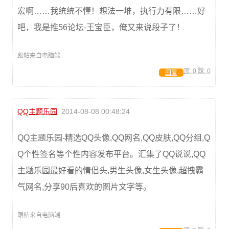
宏啊……我统统不懂！想法一堆，执行力有限……好
吧，我是推56论坛-王宝臣，俺又来说段子了！
跟帖来自电脑端
顶:
0
踩:
0
回复
QQ主题乐园
2014-08-08 00:48:24
QQ主题乐园-精选QQ头像,QQ网名,QQ皮肤,QQ分组,Q
Q个性签名等个性内容发布平台。汇集了QQ说说,QQ
主题乐园最好看的情侣头,男生头像,女生头像,超拽霸
气网名,分享90后喜欢的图片文字等。
跟帖来自电脑端