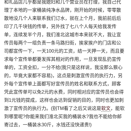
和礼品店几乎都是我媳妇和几个营业员在打理，我自己代
理了本地的一家桶装纯净水品牌，刚开始的时候，零零散
散地没几个人来联系我们订水，就在上个月，我前前后后
印了几千块钱的传单，另外找了七八个人每天给我发传
单，连续发半个月，我们淮北这城市本来就不大，我让宣
传员每两个一组负责一条马路扫街，挨家挨户的门店和公
司都宣传一下，一天100元的工资，结一天押一天，而且要
求每个宣传单都要发挥其相对的作用，一旦发现乱扔宣传
单的，工资全扣，一分不给(我只是这样说，我没那么狠心
的，毕竟大家都不容易)，这点是刺激宣传员的执行力，另
外每个宣传单上面都写好宣传员的姓名和联系方式，顾客
凭此宣传单可以免2元的水费，同时相对应的宣传员也会得
到1元钱的提成，这样也会达到促销的目的，同时也更加刺
激了宣传员的执行力。(别TM看了之后又说这是
软文
，能软
到哪里呢?你能来我们淮北买我的桶装水?我也不能给你邮
寄过去，一桶装水30斤，水钱还没快递贵!)