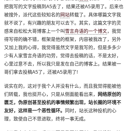
把我写的文字投稿到A5去了，结果还被A5录用了。后来也
被搜外，派代这些较知名的
网站
转载了。具体哪篇文字我
就不说了，有兴趣的朋友可以去下。其实，这篇文字的灵
感来自松松大哥博客上一个叫
雪言舟语的一个博文
，我觉
得写得的确不错，框架是他的框架，内容被我改了，另外
又加上我的心得，我觉得虽然文字是我写的，但是多多少
少有人家雪言舟语的功劳，觉得去投稿的话，不是太好，
心里过意不去，所以我只是发在自己的博客上。结果被一
哥们拿去投稿A5了，还被A5录用了!
说实在的，这对于我个人并没有什么，而且我觉得能被他
们转载，我也挺开心，只是从侧面能看出来，
网络原创的
匮乏，伪原创甚至投机的事情频繁出现，站长圈的环境不
友好，这样是一个恶性循环。
同时，站长这种投机的心
理，致使自己不思进取，终将一事无成。