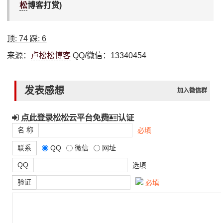
松
博客打赏)
顶:
74
踩:
6
来源：
卢松松博客
QQ/微信：13340454
发表感想
加入微信群
点此登录松松云平台免费
认证
名 称
必填
联系
QQ
微信
网址
QQ
选填
验证
必填