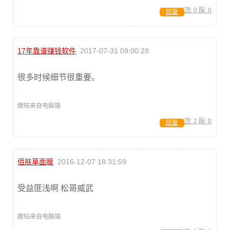
顶:
0
踩:
0
回复
17年靠谱赚钱软件
2017-07-31 09:00:29
很多时候细节很重要。
跟帖来自电脑端
顶:
2
踩:
0
回复
佰肤草面膜
2016-12-07 18:31:59
受益匪浅啊 松哥威武
跟帖来自电脑端