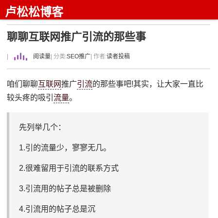
卢松松博客
聊聊互联网推广引流的那些事
|
阅读量
| 分类:
SEO推广
| 作者:
读者投稿
咱们聊聊
互联网
推广
引流
的那些事吧!其实，让大家一直比
较头疼的吸引
流量
。
先列举几个：
1.引的流量少，寥寥无几。
2.很难留用于引流的联系方式
3.引流用的帖子总是被删除
4.引流用的帖子总是沉