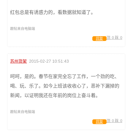
红包总是有诱惑力的，看数据就知道了。
跟帖来自电脑端
顶:
0
踩:
0
回复
苏州货架
2015-02-27 10:51:43
呵呵，是的。春节在家完全忘了工作，一个劲的吃、
喝、玩、乐了。如今上班该收收心了，恶补下漏掉的
新闻，以证明我还在年前的岗位上奋斗着。
跟帖来自电脑端
顶:
0
踩:
0
回复