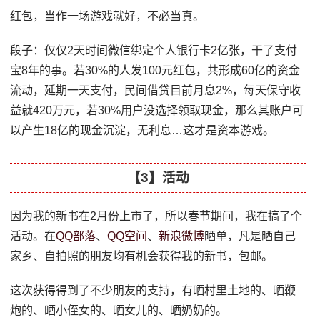
红包，当作一场游戏就好，不必当真。
段子：仅仅2天时间微信绑定个人银行卡2亿张，干了支付
宝8年的事。若30%的人发100元红包，共形成60亿的资金
流动，延期一天支付，民间借贷目前月息2%，每天保守收
益就420万元，若30%用户没选择领取现金，那么其账户可
以产生18亿的现金沉淀，无利息…这才是资本游戏。
【3】活动
因为我的新书在2月份上市了，所以春节期间，我在搞了个
活动。在
QQ部落
、
QQ空间
、
新浪微博
晒单，凡是晒自己
家乡、自拍照的朋友均有机会获得我的新书，包邮。
这次获得得到了不少朋友的支持，有晒村里土地的、晒鞭
炮的、晒小侄女的、晒女儿的、晒奶奶的。