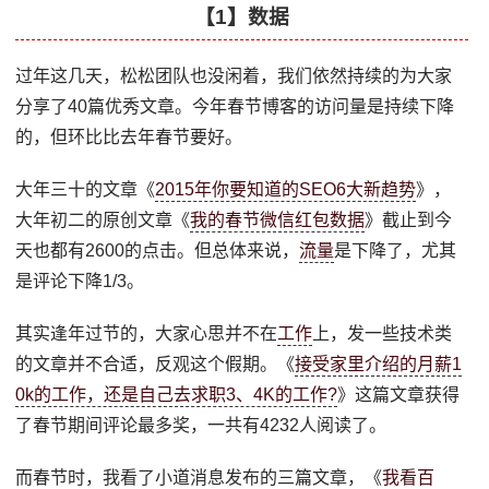
【1】数据
过年这几天，松松团队也没闲着，我们依然持续的为大家
分享了40篇优秀文章。今年春节博客的访问量是持续下降
的，但环比比去年春节要好。
大年三十的文章《
2015年你要知道的SEO6大新趋势
》，
大年初二的原创文章《
我的春节微信红包数据
》截止到今
天也都有2600的点击。但总体来说，
流量
是下降了，尤其
是评论下降1/3。
其实逢年过节的，大家心思并不在
工作
上，发一些技术类
的文章并不合适，反观这个假期。《
接受家里介绍的月薪1
0k的工作，还是自己去求职3、4K的工作?
》这篇文章获得
了春节期间评论最多奖，一共有4232人阅读了。
而春节时，我看了小道消息发布的三篇文章，《
我看百