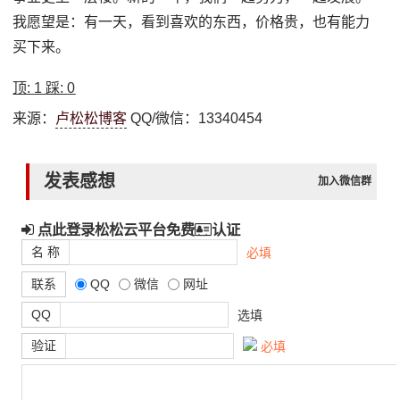
我愿望是：有一天，看到喜欢的东西，价格贵，也有能力
买下来。
顶:
1
踩:
0
来源：
卢松松博客
QQ/微信：13340454
发表感想
加入微信群
点此登录松松云平台免费
认证
名 称
必填
联系
QQ
微信
网址
QQ
选填
验证
必填