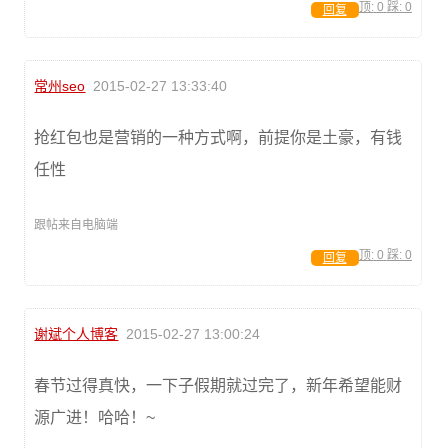
顶:
0
踩:
0
回复
常州seo
2015-02-27 13:33:40
抢红包也是营销的一种方式啊，前提你是土豪，有钱
任性
跟帖来自电脑端
顶:
0
踩:
0
回复
谢斌个人博客
2015-02-27 13:00:24
春节过得真快，一下子假期就过完了，新年希望能财
源广进！哈哈！~