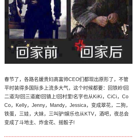
春节了，各路名媛贵妇高富帅CEO们都现出原形了，不管
平时装得多国际多上流多大气，这个时候都要：回铁岭!回
二道沟!回三道崴!回镇上!回村里!名字也从KiKi，CiCi，Co
Co，Kelly，Jenny，Mandy，Jessica，变成翠花，二狗，
铁蛋，三娃，大妹，三叫驴!娱乐也从KTV，酒吧，夜总会
变成了斗地主、炸金花、摇骰子!