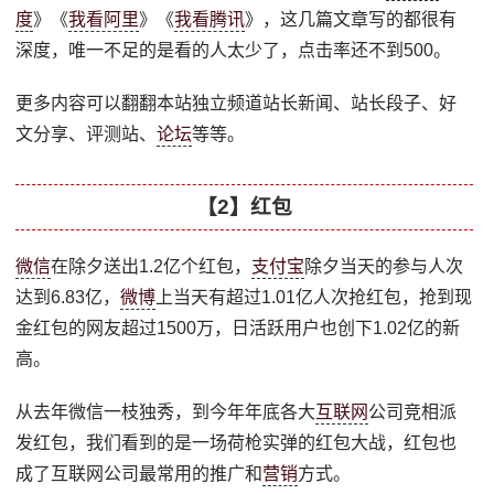
度
》《
我看阿里
》《
我看腾讯
》，这几篇文章写的都很有
深度，唯一不足的是看的人太少了，点击率还不到500。
更多内容可以翻翻本站独立频道站长新闻、站长段子、好
文分享、评测站、
论坛
等等。
【2】红包
微信
在除夕送出1.2亿个红包，
支付宝
除夕当天的参与人次
达到6.83亿，
微博
上当天有超过1.01亿人次抢红包，抢到现
金红包的网友超过1500万，日活跃用户也创下1.02亿的新
高。
从去年微信一枝独秀，到今年年底各大
互联网
公司竞相派
发红包，我们看到的是一场荷枪实弹的红包大战，红包也
成了互联网公司最常用的推广和
营销
方式。