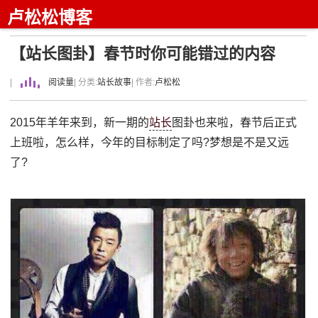
卢松松博客
【站长图卦】春节时你可能错过的内容
|
阅读量
| 分类:
站长故事
| 作者:
卢松松
2015年羊年来到，新一期的
站长
图卦也来啦，春节后正式
上班啦，怎么样，今年的目标制定了吗?梦想是不是又远
了?