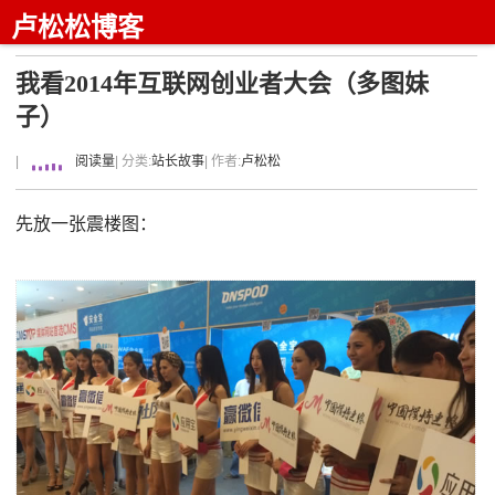
卢松松博客
我看2014年互联网创业者大会（多图妹
子）
|
阅读量
| 分类:
站长故事
| 作者:
卢松松
先放一张震楼图：