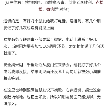
(从左往右：搜狗刘伟、28推牟长青、创业者李胜利、
卢松
松
、
微信
群“对勾”)
遗憾的是，有好几个朋友给我打电话，没接到，有几个朋
友催了好几次也没有能见上面：
易龙商务互联网事业部栗军：微信、电话上联系了好几
次，当时因为要参加“CEO提问”环节，匆匆忙忙说了几句话
就走了。
安全狗米糊：千里迢迢从厦门过来参会，给我打了好几个
电话我都没接。结果刚见面还没说上两句话就被张小湖催
着去签到。
在这里也特别跟两位朋友说声抱歉。心存遗憾，感觉这会
跟赶场似地。也正因如此，所以和朋友见面只能浅聊，无
法深入。