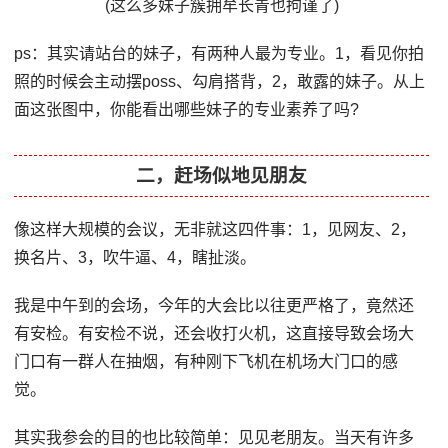
(这么多妹子簇拥牟长青也拘谨了)
ps：其实请站台的妹子，有两种人最为专业。1，看见你拍
照的时候会主动摆poss、勾肩搭背，2，敢露的妹子。从上
面这张图中，你能看出哪些妹子的专业素养了吗?
二，赶场似地见朋友
像这样大规模的会议，无非就这四件事：1，见网友、2，
换名片、3，吹牛逼、4，瞎扯淡。
我是中午到的会场，今年的大会比以往更严格了，竟然还
有安检。有安检不说，还会收打火机，这直接导致会场大
门口有一群人在抽烟，有种刚下飞机在机场大门口的感
觉。
其实我参会的目的也比较简单：见见老朋友。当天有许多