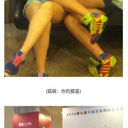
(菇娘：你的膝盖)