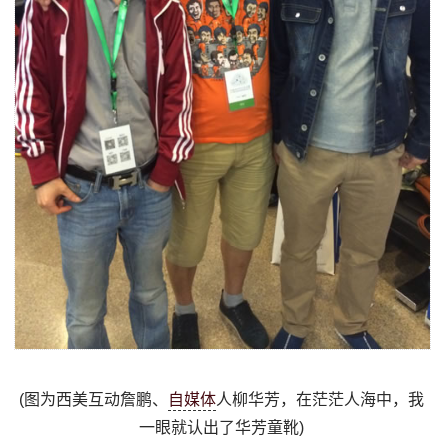
(图为西美互动詹鹏、
自媒体
人柳华芳，在茫茫人海中，我
一眼就认出了华芳童靴)