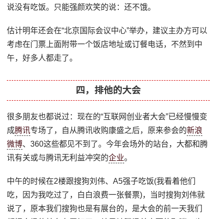
说没有吃饭。只能强颜欢笑的说：还不饿。
估计明年还会在“北京国际会议中心”举办，建议主办方可以
考虑在门票上面附带一个饭店地址或订餐电话，不然到中
午，好多人都走了。
四，排他的大会
很多朋友也都说过：现在的“互联网创业者大会”已经慢慢变
成
腾讯
专场了，自从腾讯收购康盛之后，原来参会的
新浪
微博
、360这些都见不到了。今年会场外的站台，大都和腾
讯有关或与腾讯无利益冲突的
企业
。
中午的时候在2楼跟搜狗刘伟、A5强子吃饭(我看着他们
吃，因为我吃过了，白白浪费一张餐票)，当时搜狗刘伟就
说了，原本我们搜狗也是有展台的，是大会的前一天我们