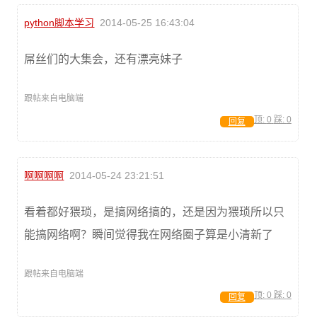
python脚本学习
2014-05-25 16:43:04
屌丝们的大集会，还有漂亮妹子
跟帖来自电脑端
顶:
0
踩:
0
回复
啊啊啊啊
2014-05-24 23:21:51
看着都好猥琐，是搞网络搞的，还是因为猥琐所以只
能搞网络啊？瞬间觉得我在网络圈子算是小清新了
跟帖来自电脑端
顶:
0
踩:
0
回复