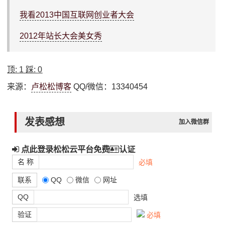
我看2013中国互联网创业者大会
2012年站长大会美女秀
顶:
1
踩:
0
来源：
卢松松博客
QQ/微信：13340454
发表感想
加入微信群
点此登录松松云平台免费
认证
名 称
必填
联系
QQ
微信
网址
QQ
选填
验证
必填