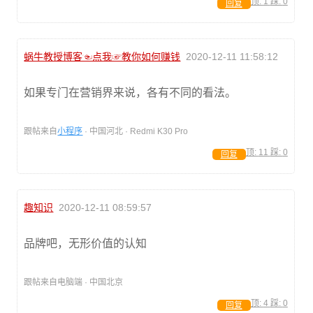
顶:
1
踩:
0
回复
蜗牛教授博客☜点我☞教你如何赚钱
2020-12-11 11:58:12
如果专门在营销界来说，各有不同的看法。
跟帖来自
小程序
· 中国河北 · Redmi K30 Pro
顶:
11
踩:
0
回复
趣知识
2020-12-11 08:59:57
品牌吧，无形价值的认知
跟帖来自电脑端 · 中国北京
顶:
4
踩:
0
回复