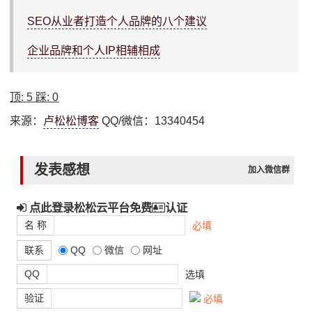
SEO从业者打造个人品牌的八个建议
企业品牌和个人IP相辅相成
顶:
5
踩:
0
来源：
卢松松博客
QQ/微信：13340454
发表感想
加入微信群
点此登录松松云平台免费
认证
名 称
必填
联系
QQ
微信
网址
QQ
选填
验证
必填