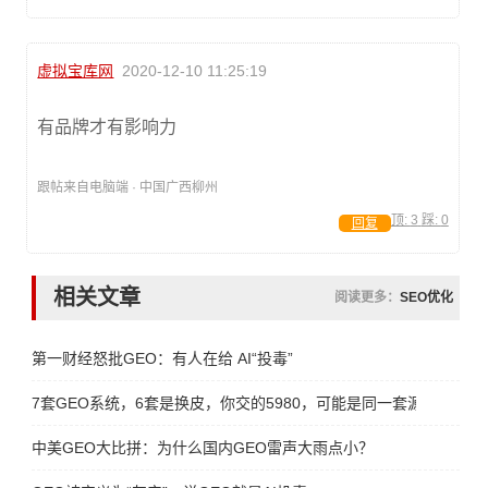
虚拟宝库网
2020-12-10 11:25:19
有品牌才有影响力
跟帖来自电脑端 · 中国广西柳州
顶:
3
踩:
0
回复
相关文章
阅读更多：
SEO优化
第一财经怒批GEO：有人在给 AI“投毒”
7套GEO系统，6套是换皮，你交的5980，可能是同一套源码
中美GEO大比拼：为什么国内GEO雷声大雨点小？