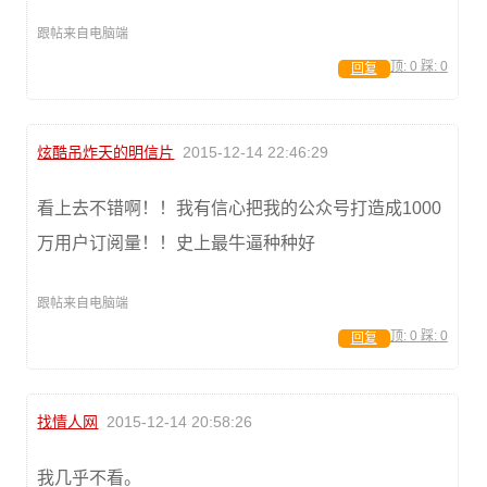
跟帖来自电脑端
顶:
0
踩:
0
回复
炫酷吊炸天的明信片
2015-12-14 22:46:29
看上去不错啊！！我有信心把我的公众号打造成1000
万用户订阅量！！史上最牛逼种种好
跟帖来自电脑端
顶:
0
踩:
0
回复
找情人网
2015-12-14 20:58:26
我几乎不看。