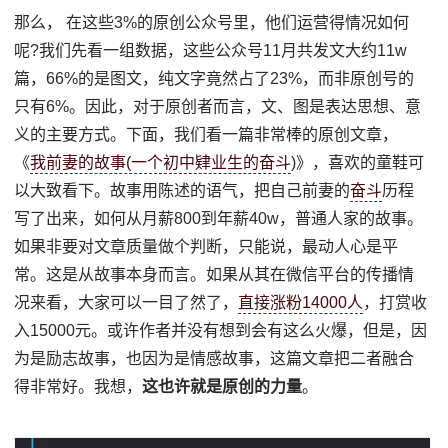
那么， 在这些3%的原创公众号里，他们运营得情况如何
呢?我们先看一组数据，这些公众号11月共发文大约11w
篇，66%的是图文，纯文字竟然占了23%，而非原创号的
只有6%。因此，对于原创者而言，文、图是表达思想、意
义的主要方式。下面，我们看一篇非常棒的原创文章，
《
我前妻的故事(一个初中肄业生的奋斗
)》，喜欢的童鞋可
以大致看下。故事用陈述的语气，把自己前妻的
奋斗
历程
写了出来，如何从月薪800到年薪40w，普通人家的故事。
如果非要对文章质量做个判断，只能说，最动人心是平
常。这是从故事本身而言。如果从其在微信平台的传播情
况来看，大家可以一目了然了，
直接涨粉14000人
，打赏收
入15000元。或许作者并没有想到会有这么火爆，但是，因
为是励志故事，也因为是情感故事，这篇文章把二者融合
得非常好。我想，
这也许就是原创的力量
。