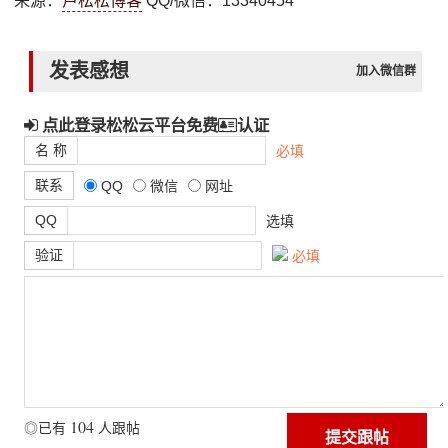
来源：
卢松松博客
QQ/微信：13340454
发表感想
加入微信群
点此登录松松云平台免费
认证
名 称
必填
联系
QQ
微信
网址
QQ
选填
验证
必填
104
◎已有
人跟帖