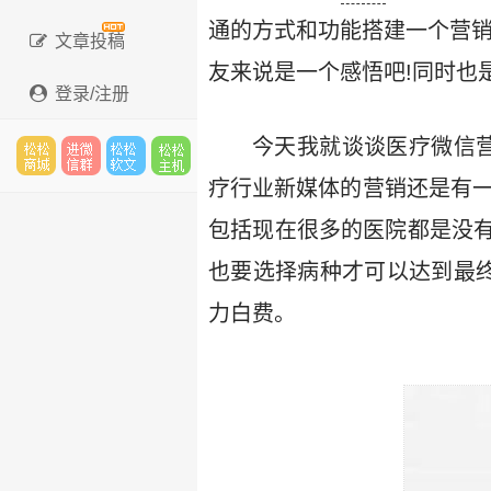
通的方式和功能搭建一个营销
文章投稿
友来说是一个感悟吧!同时也
登录/注册
今天我就谈谈医疗微信
疗行业新媒体的营销还是有一
松松
进微
松松
松松
包括现在很多的医院都是没
也要选择病种才可以达到最
云市
信群
软文
云主
力白费。
场
机