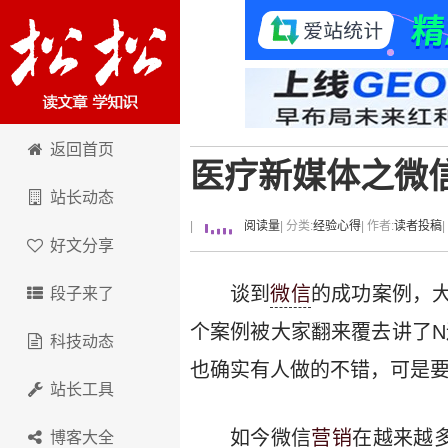
卢松松博客
返回首页
医疗新媒体之微
站长动态
|
阅读量
| 分类:
经验心得
| 作者:
读者投稿
好文分享
谈到
微信
的成功案例，大
段子来了
个案例被大家翻来覆去讲了N
科技动态
也确实有人做的不错，可是要怎
站长工具
如今微信
营销
在越来越
博客大全