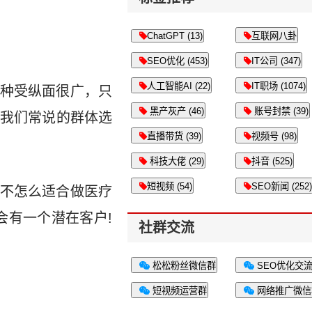
ChatGPT (13)
互联网八卦
SEO优化 (453)
IT公司 (347)
人工智能AI (22)
IT职场 (1074)
种受纵面很广，只
黑产灰产 (46)
账号封禁 (39)
我们常说的群体选
直播带货 (39)
视频号 (98)
科技大佬 (29)
抖音 (525)
短视频 (54)
SEO新闻 (252)
不怎么适合做医疗
会有一个潜在客户!
社群交流
松松粉丝微信群
SEO优化交
短视频运营群
网络推广微信