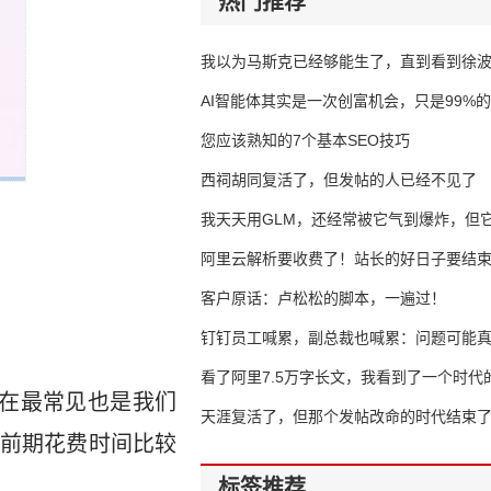
热门推荐
我以为马斯克已经够能生了，直到看到徐
AI智能体其实是一次创富机会，只是99%
错过了
您应该熟知的7个基本SEO技巧
西祠胡同复活了，但发帖的人已经不见了
我天天用GLM，还经常被它气到爆炸，但它
16万亿
阿里云解析要收费了！站长的好日子要结
客户原话：卢松松的脚本，一遍过！
钉钉员工喊累，副总裁也喊累：问题可能
了
看了阿里7.5万字长文，我看到了一个时代
在最常见也是我们
天涯复活了，但那个发帖改命的时代结束
前期花费时间比较
标签推荐