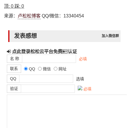
顶:
0
踩:
0
来源：
卢松松博客
QQ/微信：13340454
发表感想
加入微信群
点此登录松松云平台免费
认证
名 称
必填
联系
QQ
微信
网址
QQ
选填
验证
必填