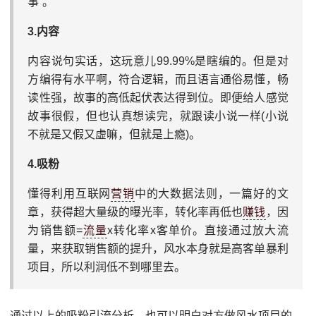
事”。
3.内容
内容说句实话，这玩意儿99.99%是瞎编的。但是对
方编得有水平啊，符合逻辑，而且语言通俗易懂，畅
读性强，故事的高低起伏表达得到位。即便给人感觉
故事很假，但也认真想读完，就跟读小说一样(小说
不就是又假又虚嘛，但就是上瘾)。
4.吸粉
懂得利用互联网
营销
中的大数据法则，一篇好的文
章，获得超大量级的曝光率，转化率再低也
赚钱
，因
为销售额=
流量
x转化率x客单价。直接通过放大流
量，来获取销售额的提升，风水本身就是高客单暴利
项目，所以利润低不到哪里去。
通过以上的吸粉引流分析，也可以明白对方做风水项目的