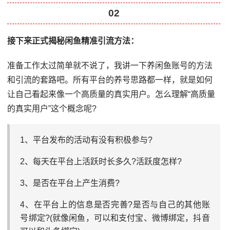
02
接下来正式揭秘闲鱼精准引流方法：
准备⼯作太过简单就不说了，我讲⼀下养闲⻥账号的⽅法
和引流的套路吧。所有平台的养号思路都⼀样，就是如何
让⾃⼰看起来像⼀个⾼质量的真实⽤户。怎么理解“⾼质量
的真实⽤户”这个概念呢?
1、平台发布的活动有没有积极参与?
2、每天在平台上活跃时⻓多久?活跃度怎样?
3、是否在平台上产⽣消费?
4、在平台上的信息是否完善?是否与⾃⼰的其他账
号绑定?(就像闲⻥，可以和⽀付宝、微博绑定，抖⾳