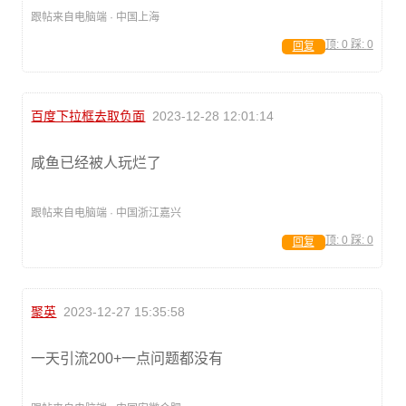
跟帖来自电脑端 · 中国上海
顶:
0
踩:
0
回复
百度下拉框去取负面
2023-12-28 12:01:14
咸鱼已经被人玩烂了
跟帖来自电脑端 · 中国浙江嘉兴
顶:
0
踩:
0
回复
聚英
2023-12-27 15:35:58
⼀天引流200+⼀点问题都没有