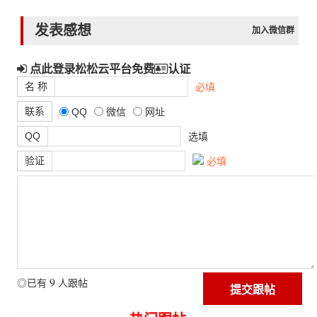
发表感想
加入微信群
点此登录松松云平台免费
认证
名 称
必填
联系
QQ
微信
网址
QQ
选填
验证
必填
9
◎已有
人跟帖