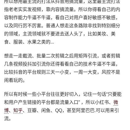
所以想⽤最主流的打法从抖⾳⽤搞流量，这⾥最主流打法
指⽼⽼实实发视频，靠内容搞流量。所以你得看⾃⼰的内
容制作能⼒⽜逼不⽜逼，看⾃⼰对⽤户喜好敏感不敏感，
以及同⾏厉不厉害。普通⼈想⾛这条路除⾮找到特别细分
的领域，主流领域就不要进去送⼈头了，⽐如美妆、美
⻝、服装、⽔果之类的...
想⾛⼀⾛截流、批量⼆次剪辑之后⽤矩阵引流，或者剪辑
⼏条视频投抖加引流你还得看看自己的技术⽜逼不⽜逼，
⽐较抖⾳的平台规则三天⼀⼩变，⼀周⼀⼤变，⻛控不是
闹着玩的。
所以有时候⼀些⼩平台往往更好切⼊，记住⼀句话“只要能
和⽤户产⽣链接的平台都是流量⼊⼝” ，所以⼩红书、
微
博
、
知乎
、⾖瓣、闲⻥、QQ，甚⾄阿⾥巴巴.可以⽤来引
流。