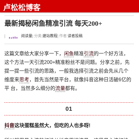
卢松松博客
最新揭秘闲鱼精准引流 每天200+
|
阅读量
| 分类:
建站教程
| 作者:
读者投稿
这篇文章给大家分享一下，
闲鱼
精准
引流
的一个好方法，
这个方法一天引流200+精准粉丝不是问题。分享之前，先
提⼀提⼀些引流的思路，⼀般我选择引流之前会先从⼏个
维度来
思考
，⾸先当然是平台，就像抖⾳这种⽇活破6亿的
平 台，当然多么细分的
流量
都有。
01
抖音
这块蛋糕虽然⼤，但吃的⼈也多呀!