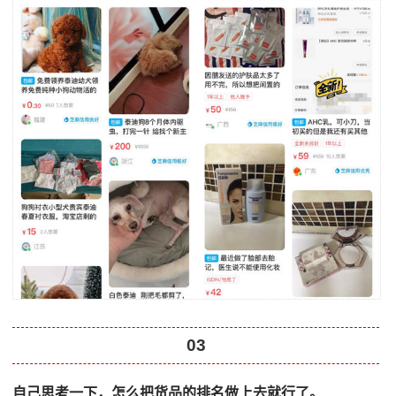
03
⾃⼰思考⼀下，怎么把货品的排名做上去就⾏了。