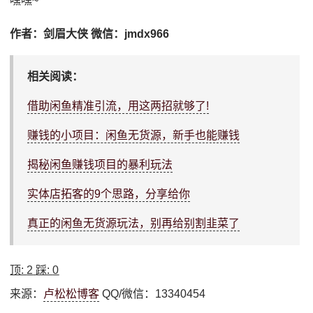
嘿嘿~
作者：剑眉大侠 微信：jmdx966
相关阅读：
借助闲鱼精准引流，用这两招就够了!
赚钱的小项目：闲鱼无货源，新手也能赚钱
揭秘闲鱼赚钱项目的暴利玩法
实体店拓客的9个思路，分享给你
真正的闲鱼无货源玩法，别再给别割韭菜了
顶:
2
踩:
0
来源：
卢松松博客
QQ/微信：13340454