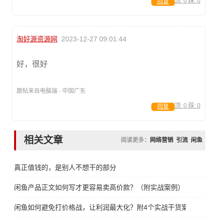
顶:
0
踩:
0
回复
淘好源资源网
2023-12-27 09:01:44
好，很好
跟帖来自电脑端 · 中国广东
顶:
0
踩:
0
回复
相关文章
阅读更多：
网络营销
引流
闲鱼
真正值钱的，是别人不想干的部分
闲鱼产品正文如何写才更容易卖高价款？（附实战案例）
闲鱼如何避免打价格战，让利润最大化？附4个实战干货案例