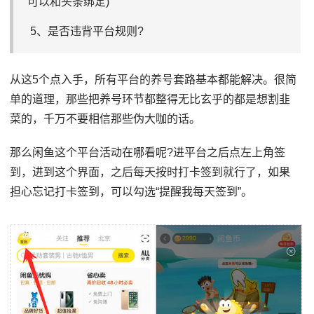
可以和头条绑定)
5、是否违背平台规则?
从这5个点⼊⼿，所有平台的养号套路基本都能解决。很简
单的道理，那些把养号环节都整得⽆⽐⽞乎的都是想割⾲
菜的，千万不要相信那些伪大咖的话。
那么闲⻥这个平台活动在哪看呢?进平台之后点左上⻆签
到，进到这个界⾯，之后每天按时打卡签到就⾏了，如果
担心忘记打卡签到，可以勾选“提醒我每天签到”。