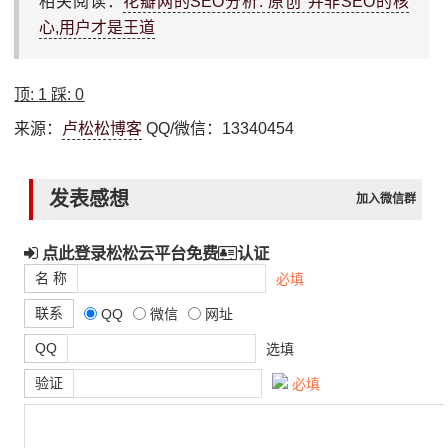
相关阅读：
花瓣网的SEO分析:“原创”并非SEO的核
心,用户才是王道
顶:
1
踩:
0
来源：
卢松松博客
QQ/微信：13340454
发表感想
加入微信群
点此登录松松云平台免费
认证
名 称
必填
联系
QQ
微信
网址
QQ
选填
验证
必填