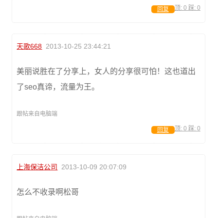
顶:
0
踩:
0
回复
天歌668
2013-10-25 23:44:21
美丽说胜在了分享上，女人的分享很可怕！这也道出
了seo真谛，流量为王。
跟帖来自电脑端
顶:
0
踩:
0
回复
上海保洁公司
2013-10-09 20:07:09
怎么不收录啊松哥