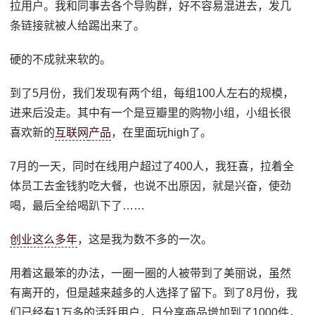
拉用户。我和同事去各个导购群，好不容易混进去，发几
条链接就被人给踢出来了。
硬的不成就来软的。
到了5月份，我们发现有两个组，每组100人左右的规模，
进来后没走。其中有一个是豆瓣里的购物小组，小组长很
喜欢新的
互联网
产品
，在里面玩high了。
7月的一天，同时在线用户超过了400人，我狂喜，拉着全
体员工去金钱豹吃大餐，也说不出原因，就是兴奋，使劲
喝，最后全给喝趴下了……
创业这么多年
，这是我为数不多的一次。
用着这最笨的办法，一圈一圈的人被带到了美丽说，虽然
有离开的，但是越来越多的人选择了留下。到了8月份，我
们已经有1万多的活跃用户，日分享商品增加到了1000件，