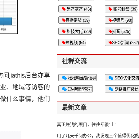
黑产灰产 (46)
账号封禁 (39)
直播带货 (39)
视频号 (98)
科技大佬 (29)
抖音 (525)
短视频 (54)
SEO新闻 (252)
社群交流
iathis后台亦享
松松粉丝微信群
SEO优化交
业、地域等访客的
短视频运营群
网络推广微信
做什么事情，他们
最新文章
真正赚钱的项目，往往都很“土”
用了几天千问办公，我发现三个值得优化