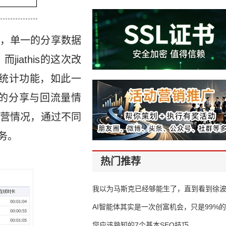
，单一的分享数据
athis的这次改
量统计功能，如此一
的分享与回流量情
营情况，通过不同
务。
热门推荐
我以为马斯克已经够能生了，直到看到徐
AI智能体其实是一次创富机会，只是99%
错过了
您应该熟知的7个基本SEO技巧