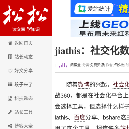
卢松松博客
返回首页
jiathis：社
站长动态
|
阅读量
| 分类:
免费资源
| 作者:
卢松松
| 
好文分享
随着
微博
的兴起，
社会
段子来了
战360，都是在社会化平台
科技动态
会选择工具，但选择什么样子
站长工具
iathis、
百度
分享、bshar
博客大全
用了这个工具，相信许多
站