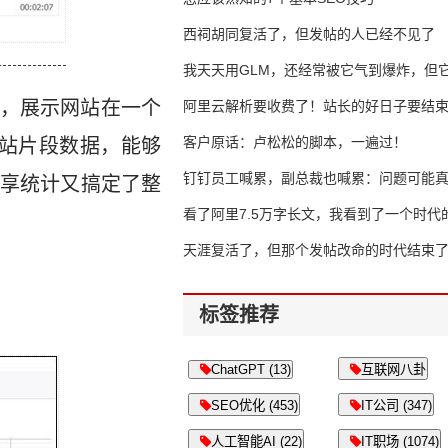
西祠胡同复活了，但发帖的人已经不见了
我天天用GLM，还经常被它气到爆炸，但它
，展示网站在一个
16万亿
阿里云解析要收费了！站长的好日子要结
客户原话：卢松松的脚本，一遍过！
计网站片段数据，能够
钉钉员工喊累，副总裁也喊累：问题可能
享统计又搞定了整
了
看了阿里7.5万字长文，我看到了一个时代
天涯复活了，但那个发帖改命的时代结束
标签推荐
ChatGPT (13)
互联网八卦
SEO优化 (453)
IT公司 (347)
人工智能AI (22)
IT职场 (1074)