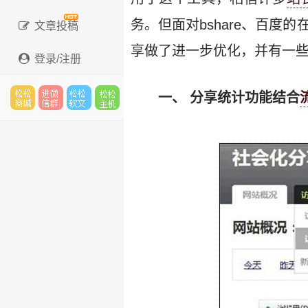
务。但面对bshare、百度的
文章投稿
享做了进一步优化，并有一
登录/注册
一、 分享统计功能结合
松松
进微
松松
松松
云市
信群
软文
云主
场
机