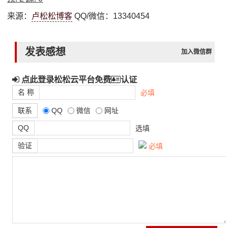
来源：
卢松松博客
QQ/微信：13340454
发表感想
加入微信群
点此登录松松云平台免费
认证
名 称
必填
联系
QQ
微信
网址
QQ
选填
验证
必填