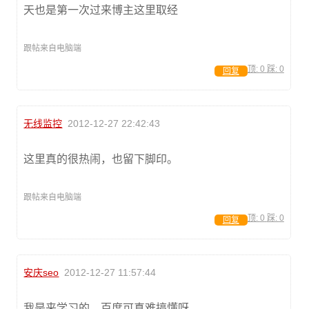
天也是第一次过来博主这里取经
跟帖来自电脑端
顶:
0
踩:
0
回复
无线监控
2012-12-27 22:42:43
这里真的很热闹，也留下脚印。
跟帖来自电脑端
顶:
0
踩:
0
回复
安庆seo
2012-12-27 11:57:44
我是来学习的，百度可真难搞懂呀