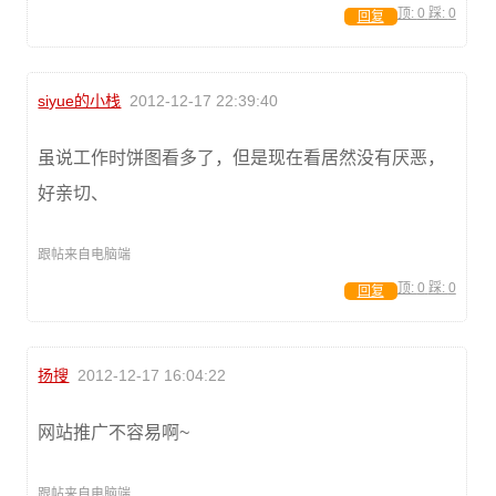
顶:
0
踩:
0
回复
siyue的小栈
2012-12-17 22:39:40
虽说工作时饼图看多了，但是现在看居然没有厌恶，
好亲切、
跟帖来自电脑端
顶:
0
踩:
0
回复
扬搜
2012-12-17 16:04:22
网站推广不容易啊~
跟帖来自电脑端