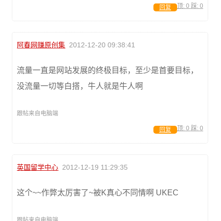
顶:
0
踩:
0
回复
阿春网赚原创集
2012-12-20 09:38:41
流量一直是网站发展的终极目标，至少是首要目标，
没流量一切等白搭，牛人就是牛人啊
跟帖来自电脑端
顶:
0
踩:
0
回复
英国留学中心
2012-12-19 11:29:35
这个~~作弊太厉害了~被K真心不同情啊 UKEC
跟帖来自电脑端