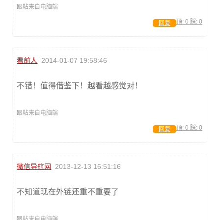
跟帖来自电脑端
顶:
0
踩:
0
回复
看前人
2014-01-07 19:58:46
不错！值得借鉴下！越看越感觉对！
跟帖来自电脑端
顶:
0
踩:
0
回复
微信导航网
2013-12-13 16:51:16
不知道现在外链还重不重要了
跟帖来自电脑端