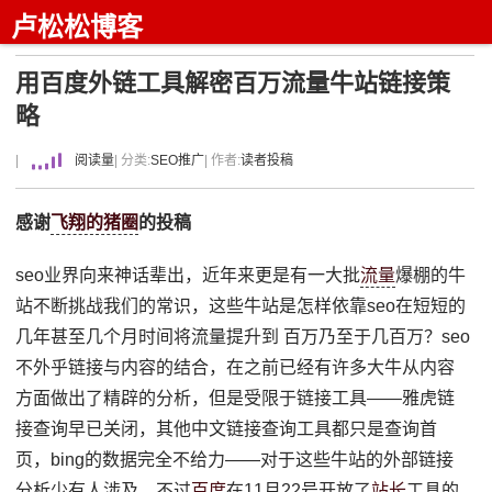
卢松松博客
用百度外链工具解密百万流量牛站链接策
略
|
阅读量
| 分类:
SEO推广
| 作者:
读者投稿
感谢
飞翔的猪圈
的投稿
seo业界向来神话辈出，近年来更是有一大批
流量
爆棚的牛
站不断挑战我们的常识，这些牛站是怎样依靠seo在短短的
几年甚至几个月时间将流量提升到 百万乃至于几百万？seo
不外乎链接与内容的结合，在之前已经有许多大牛从内容
方面做出了精辟的分析，但是受限于链接工具——雅虎链
接查询早已关闭，其他中文链接查询工具都只是查询首
页，bing的数据完全不给力——对于这些牛站的外部链接
分析少有人涉及，不过
百度
在11月22号开放了
站长
工具的