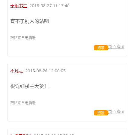
无用书生
2015-08-27 11:17:40
查不了别人的站吧
跟帖来自电脑端
顶:
0
踩:
0
回复
不凡灬
2015-08-26 12:00:05
很详细楼主大赞！！
跟帖来自电脑端
顶:
0
踩:
0
回复