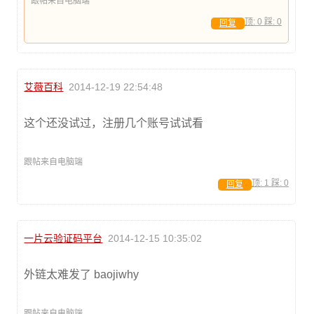
跟帖来自电脑端
顶:
0
踩:
0
回复
艾薇百科
2014-12-19 22:54:48
这个还没试过，注册几个账号试试看
跟帖来自电脑端
顶:
1
踩:
0
回复
一片云验证码平台
2014-12-15 10:35:02
外链太难发了 baojiwhy
跟帖来自电脑端