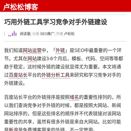
卢松松博客
巧用外链工具学习竞争对手外链建设
|
阅读量
| 分类:
SEO推广
| 作者:
卢松松
我们知道
网站运营
中，「
外链
」是SEO中最重要的一个环
节。尤其在
网站
建设3-6个月后，模板、代码、空间等等都
趋于稳定，这时候外链的建设就显得尤为重要。本文将通
过
百度
站长
平台的
外链分析工具
来研究和学习竞争对手的
外链建设。
百度站长平台的外链排序是按照
域名
的重要性排列的，所
以我们查询竞争对手外链的时候，都是按照大网站、新闻
网站排序的，但是这些排名的顺序并不代表链接对该网站
重要性的共享，虽然有很多外链是来自大网站。比如可能
是
新浪
是免费博客带来的外链，不一定管用。