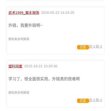
武术1999_獬豸服饰
2016-02-22 14:24:25
外链，我要外链啊~
跟帖来自电脑端
顶:
0
踩:
0
回复
塑料网套
2015-10-21 10:20:30
学习了，很全面很实用，外链真的很难啊
跟帖来自电脑端
顶:
0
踩:
0
回复