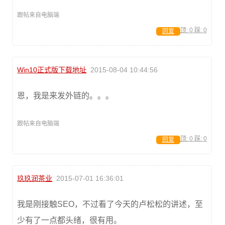
跟帖来自电脑端
顶:
0
踩:
0
回复
Win10正式版下载地址
2015-08-04 10:44:56
恩，我是来发外链的。。。
跟帖来自电脑端
顶:
0
踩:
0
回复
玖玖润茶业
2015-07-01 16:36:01
我是刚接触SEO，不过看了今天的卢松松的讲述，至
少有了一点都头绪，很有用。