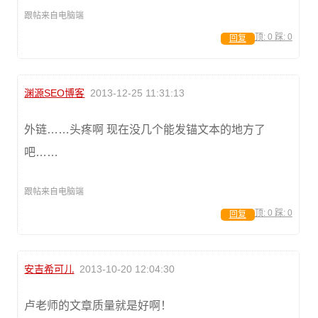
跟帖来自电脑端
顶:
0
踩:
0
回复
渊源SEO博客
2013-12-25 11:31:13
外链……头疼啊 现在没几个能发锚文本的地方了
吧……
跟帖来自电脑端
顶:
0
踩:
0
回复
安吉希可儿
2013-10-20 12:04:30
卢老师的文章质量就是好啊！