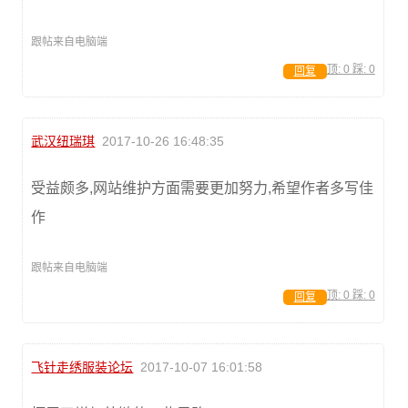
跟帖来自电脑端
顶:
0
踩:
0
回复
武汉纽瑞琪
2017-10-26 16:48:35
受益颇多,网站维护方面需要更加努力,希望作者多写佳
作
跟帖来自电脑端
顶:
0
踩:
0
回复
飞针走绣服装论坛
2017-10-07 16:01:58