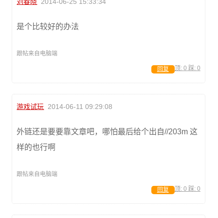
刘春晓
2014-06-25 15:33:34
是个比较好的办法
跟帖来自电脑端
顶:
0
踩:
0
回复
游戏试玩
2014-06-11 09:29:08
外链还是要要靠文章吧，哪怕最后给个出自//203m 这
样的也行啊
跟帖来自电脑端
顶:
0
踩:
0
回复