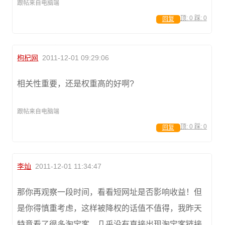
跟帖来自电脑端
顶:
0
踩:
0
回复
枸杞网
2011-12-01 09:29:06
相关性重要，还是权重高的好啊?
跟帖来自电脑端
顶:
0
踩:
0
回复
李灿
2011-12-01 11:34:47
那你再观察一段时间，看看短网址是否影响收益！但
是你得慎重考虑，这样被降权的话值不值得，我昨天
特意看了很多淘宝客，几乎没有直接出现淘宝客链接