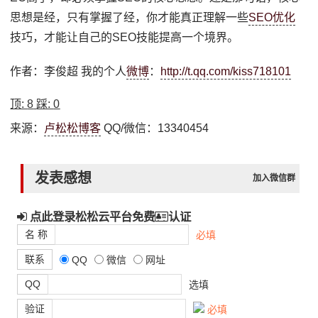
思想是经，只有掌握了经，你才能真正理解一些
SEO优化
技巧，才能让自己的SEO技能提高一个境界。
作者：李俊超 我的个人
微博
：
http://t.qq.com/kiss718101
顶:
8
踩:
0
来源：
卢松松博客
QQ/微信：13340454
发表感想
加入微信群
点此登录松松云平台免费
认证
名 称
必填
联系
QQ
微信
网址
QQ
选填
验证
必填