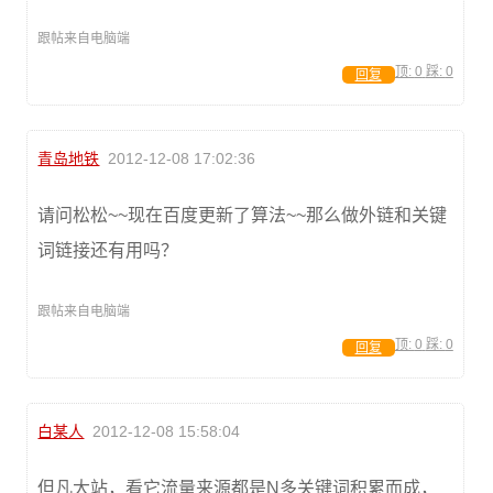
跟帖来自电脑端
顶:
0
踩:
0
回复
青岛地铁
2012-12-08 17:02:36
请问松松~~现在百度更新了算法~~那么做外链和关键
词链接还有用吗？
跟帖来自电脑端
顶:
0
踩:
0
回复
白某人
2012-12-08 15:58:04
但凡大站，看它流量来源都是N多关键词积累而成，