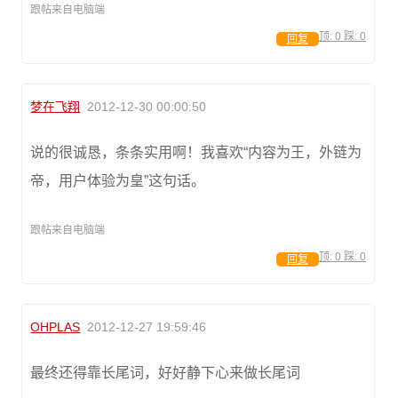
跟帖来自电脑端
顶:
0
踩:
0
回复
梦在飞翔
2012-12-30 00:00:50
说的很诚恳，条条实用啊！我喜欢“内容为王，外链为
帝，用户体验为皇”这句话。
跟帖来自电脑端
顶:
0
踩:
0
回复
OHPLAS
2012-12-27 19:59:46
最终还得靠长尾词，好好静下心来做长尾词