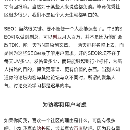
才有回报嘛。当然对于某些人来说这都免谈。毕竟优秀社
区很少很少，我们不是每个人天生就都明白的。
SEO：
当然很关键。要不随便一个人都能运营了。牛B的S
EO可以做到副总，可以
创业
月入百万，并不是因为他们会
改TDK、能一天写N篇原创文章、一两天把排名整上去，而
是因为这些SEOer最了解用户需求。好的SEO论坛不在于
每天UV多少、发帖量多少，而是能够起到行业标杆，为新
人指路的目的，提供更靠谱、更有价值的东西。当别人知
道你的论坛内容与其他论坛与众不同时，所谓的聚集人
气、讨论交流学习都是迟早的事。
为访客和用户考虑
如果你问我，喜欢一个社区的理由是什么，可能有很多
吧。比如我喜欢
站长
网，或者喜欢
百度
贴吧。因为我有需