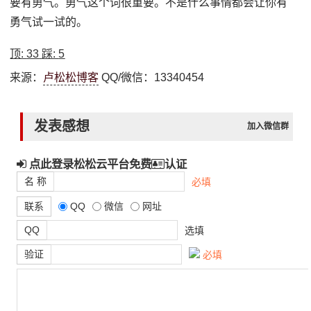
要有勇气。勇气这个词很重要。不是什么事情都会让你有
勇气试一试的。
顶:
33
踩:
5
来源：
卢松松博客
QQ/微信：13340454
发表感想
加入微信群
点此登录松松云平台免费
认证
名 称
必填
联系
QQ
微信
网址
QQ
选填
验证
必填