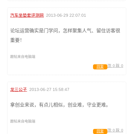
汽车坐垫套评测网
2013-06-29 22:07:01
论坛运营确实是门学问，怎样聚集人气、留住访客很
重要！
跟帖来自电脑端
顶:
0
踩:
0
回复
龙三公子
2013-06-27 15:58:47
拿创业来说，有点儿相似，创业难，守业更难。
跟帖来自电脑端
顶:
0
踩:
0
回复