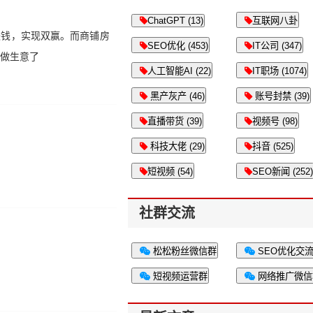
ChatGPT (13)
互联网八卦
块钱，实现双赢。而商铺房
SEO优化 (453)
IT公司 (347)
店做生意了
人工智能AI (22)
IT职场 (1074)
黑产灰产 (46)
账号封禁 (39)
直播带货 (39)
视频号 (98)
科技大佬 (29)
抖音 (525)
短视频 (54)
SEO新闻 (252)
社群交流
松松粉丝微信群
SEO优化交
短视频运营群
网络推广微信