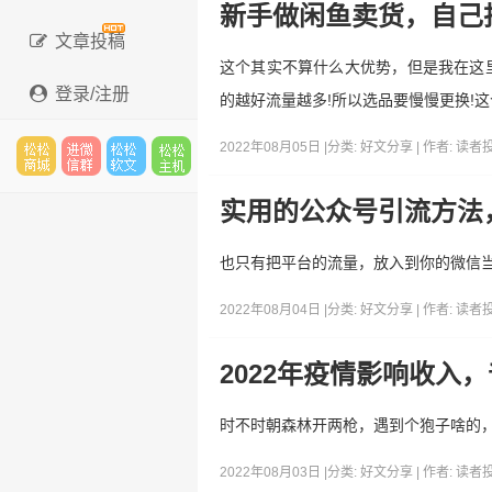
新手做闲鱼卖货，自己
文章投稿
这个其实不算什么大优势，但是我在这
登录/注册
的越好流量越多!所以选品要慢慢更换!
2022年08月05日 |
分类:
好文分享
| 作者:
读者
松松
进微
松松
松松
实用的公众号引流方法
也只有把平台的流量，放入到你的微信
云市
信群
软文
云主
2022年08月04日 |
分类:
好文分享
| 作者:
读者
2022年疫情影响收入
场
机
时不时朝森林开两枪，遇到个狍子啥的
2022年08月03日 |
分类:
好文分享
| 作者:
读者