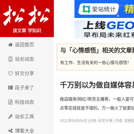
卢松松博客
返回首页
与「心情感悟」相关的文章
站长动态
有工作、生活有关的一些心情与感悟！
好文分享
千万别以为做自媒体容
段子来了
做自媒体/网红/带货主播等，一般人是
科技动态
点零花钱就是不错的，万一做火了就更
站长工具
2022年08月06日 |
分类:
好文分享
| 作者:
读者
博客大全