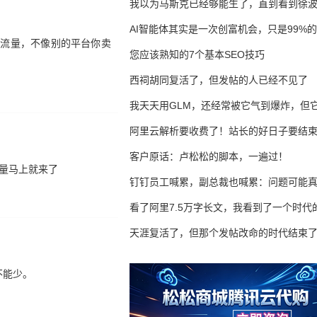
我以为马斯克已经够能生了，直到看到徐
AI智能体其实是一次创富机会，只是99%
有流量，不像别的平台你卖
错过了
您应该熟知的7个基本SEO技巧
西祠胡同复活了，但发帖的人已经不见了
我天天用GLM，还经常被它气到爆炸，但它
16万亿
阿里云解析要收费了！站长的好日子要结
客户原话：卢松松的脚本，一遍过！
量马上就来了
钉钉员工喊累，副总裁也喊累：问题可能
了
看了阿里7.5万字长文，我看到了一个时代
天涯复活了，但那个发帖改命的时代结束
不能少。