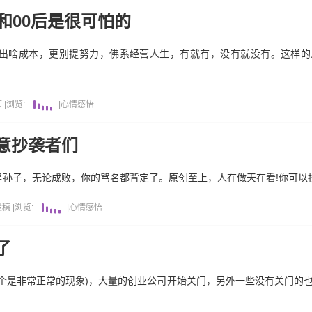
和00后是很可怕的
出啥成本，更别提努力，佛系经营人生，有就有，没有就没有。这样的
师
|
浏览:
|
心情感悟
意抄袭者们
孙子，无论成败，你的骂名都背定了。原创至上，人在做天在看!你可以
投稿
|
浏览:
|
心情感悟
了
个是非常正常的现象)，大量的创业公司开始关门，另外一些没有关门的