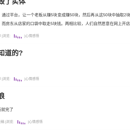
毁了实体
通过平台，让一个老板从赚5块变成赚50块，然后再从这50块中抽取2
，而房东从店家的口袋中取走5块钱。两相比较，人们自然愿意在网上开
师
|
浏览:
|
心情感悟
知道的?
。
师
|
浏览:
|
心情感悟
浪
饭就完了
投稿
|
浏览:
|
心情感悟