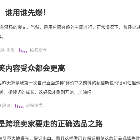
，谁用谁先爆！
具有潜质的爆文，当然，是用户感兴趣的主题才行，正常情况下，曾经火
事。
投稿
|
浏览:
|
心情感悟
笑内容受众都会更高
昨天算是我第一次自己直面这种“评价”?之前抖的私信听说也很可怕但
痛苦，撕裂式的成长，这好像才刚刚开始，加油吧
师
|
浏览:
|
心情感悟
是跨境卖家要走的正确选品之路
速又量大地曝光，保证出单。而且这样做可以保证即使这款新品选择失