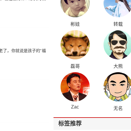
彬娃
转载
老了，你就说是孩子的“福
磊哥
大熊
Zac
无名
标签推荐