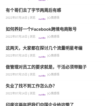
有个哥们去了字节两周后有感
2022年07月16日 |
浏览:
|
心情感悟
如何养好一个Facebook跨境电商账号
2022年07月16日 |
浏览:
|
心情感悟
这两天，大家都在探讨几个流量明星考编
2022年07月16日 |
浏览:
|
心情感悟
做管理对员工的要求就是，干活必须带脑子
2022年07月15日 |
浏览:
|
心情感悟
失业了找不到工作怎么办？
2022年07月14日 |
浏览:
|
心情感悟
印度这两年把我们中国企业给坑惨了