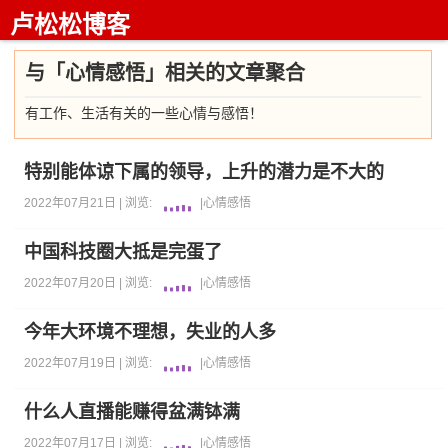
卢松松博客
与「心情感悟」相关的文章聚合
有工作、生活有关的一些心情与感悟！
特别能体谅下属的领导，上升的潜力是不大的
2022年07月21日 |
浏览:
|
心情感悟
中国科技圈大抵是完蛋了
2022年07月20日 |
浏览:
|
心情感悟
今年大环境不理想，失业的人多
2022年07月19日 |
浏览:
|
心情感悟
什么人直播能赚得盆满钵满
2022年07月17日 |
浏览:
|
心情感悟