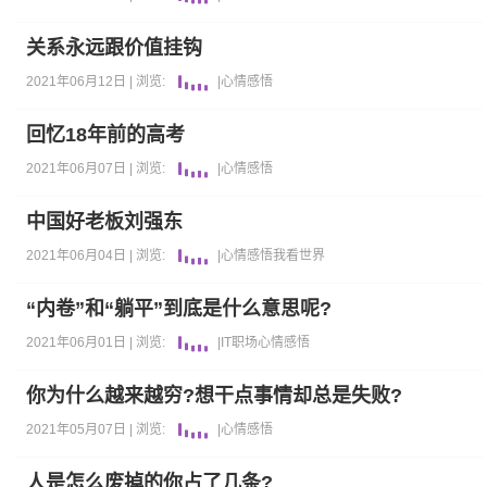
关系永远跟价值挂钩
2021年06月12日 |
浏览:
|
心情感悟
回忆18年前的高考
2021年06月07日 |
浏览:
|
心情感悟
中国好老板刘强东
2021年06月04日 |
浏览:
|
心情感悟
我看世界
“内卷”和“躺平”到底是什么意思呢?
2021年06月01日 |
浏览:
|
IT职场
心情感悟
你为什么越来越穷?想干点事情却总是失败?
2021年05月07日 |
浏览:
|
心情感悟
人是怎么废掉的你占了几条?