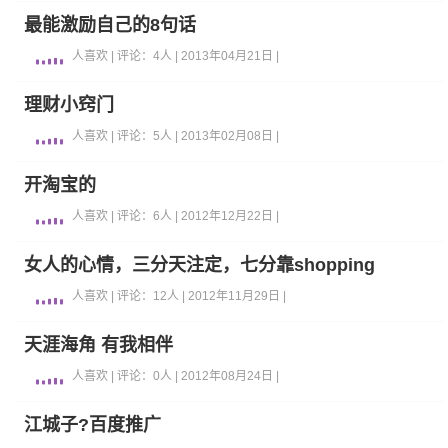
最能激励自己的8句话
人喜欢 | 评论：4人 | 2013年04月21日 |
理财小窍门
人喜欢 | 评论：5人 | 2013年02月08日 |
开淘宝的
人喜欢 | 评论：6人 | 2012年12月22日 |
女人的心情，三分天注定，七分靠shopping
人喜欢 | 评论：12人 | 2012年11月29日 |
天涯海角 有我相伴
人喜欢 | 评论：0人 | 2012年08月24日 |
江城子?百度推广