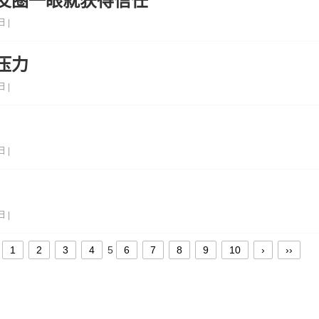
友圈一眼就获得信任
 |
压力
 |
 |
 |
1
2
3
4
5
6
7
8
9
10
›
››