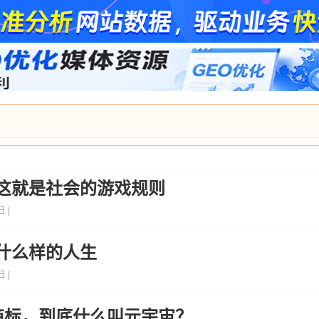
这就是社会的游戏规则
 |
什么样的人生
 |
商标，到底什么叫元宇宙？