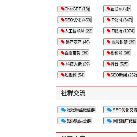
ChatGPT (13)
互联网八卦
SEO优化 (453)
IT公司 (347)
人工智能AI (22)
IT职场 (1074)
黑产灰产 (46)
账号封禁 (39)
直播带货 (39)
视频号 (98)
科技大佬 (29)
抖音 (525)
短视频 (54)
SEO新闻 (252)
社群交流
松松粉丝微信群
SEO优化交
短视频运营群
网络推广微信