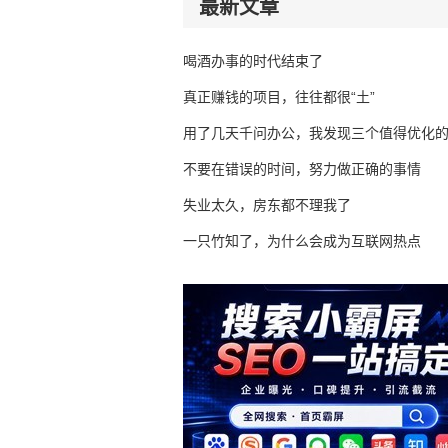
最新文章
喝酒办事的时代结束了
真正赚钱的项目，往往都很“土”
用了几天千问办公，我发现三个值得优化
不要在错误的时间，努力做正确的事情
失业太久，房东都不理我了
一只竹知了，为什么会成为互联网热点