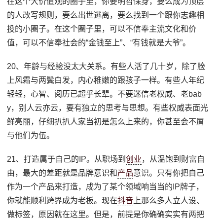
在这个大价值观的圈子里，你要明哲保身，要么成为顶层
的人改写规则，要么出世逃离，要么找到一个跟你志趣相
投的小圈子。在这个圈子里，可以不信奉主流文化和价
值，可以不信奉社会的“金钱至上”、“有钱就是大爷”。
20、年龄与经验没太大关系。有些人活了几十岁，除了脸
上风霜与两鬓白发，内心稚嫩的跟孩子一样。有些人年纪
轻轻，心智、阅历已超乎长辈。不要迷信老权威、老bab
y，别人云亦云，要有独立的思考与思想。有些权威表面光
鲜亮丽，仔细扒扒人家当初是怎么上来的，你甚至会不屑
与他们为伍。
21、打造属于自己的IP。从职场到
创业
，从温饱到财富自
由，最大的差距就是品牌意识和
产品
意识。只有你把自己
作为一个产品来打造，成为了某个领域响当当的IP牌子，
你就能顺利跨界成为老板。现在
抖音
上那么多人立人设、
做标签，原因就在这里。但是，前提是你确确实实有两把