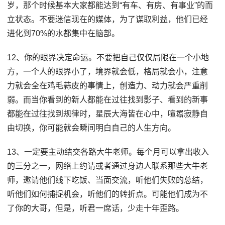
岁，那个时候基本大家都能达到“有车、有房、有事业”的而
立状态。不要迷信现在的媒体，为了谋取利益，他们已经
进化到70%的水都集中在脑部。
12、你的眼界决定命运。不要把自己仅仅局限在一个小地
方，一个人的眼界小了，境界就会低，格局就会小，注意
力就会全在鸡毛蒜皮的事情上，创造力、动力就会严重削
弱。而当你看到的新人都能在过往找到影子、看到的新事
都能在过往找到规律时，星辰大海皆在心中，喧嚣寂静自
由切换，你可能就会瞬间明白自己的人生方向。
13、一定要主动结交各路大牛老师。每个月可以拿出收入
的三分之一，网络上约请或者通过身边人联系那些大牛老
师，邀请他们线下吃饭、当面交流，听他们失败的总结，
听他们如何捕捉机会，听他们的转折点。可能他们成为不
了你的大哥，但是，听君一席话，少走十年歪路。