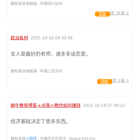
跟帖来自电脑端 · 中国四川达州
顶:
18
踩:
0
回复
欧派板材
2021-10-18 09:33:48
女人是最好的老师，请多多谈恋爱。
跟帖来自电脑端 · 中国江苏苏州
顶:
0
踩:
0
回复
蜗牛教授博客☜点我☞教你如何赚钱
2021-10-18 07:49:12
经济基础决定了很多东西。
跟帖来自
小程序
· 中国河北石家庄 · Redmi K30 Pro