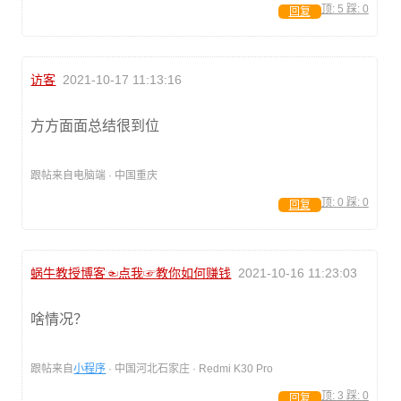
顶:
5
踩:
0
回复
访客
2021-10-17 11:13:16
方方面面总结很到位
跟帖来自电脑端 · 中国重庆
顶:
0
踩:
0
回复
蜗牛教授博客☜点我☞教你如何赚钱
2021-10-16 11:23:03
啥情况？
跟帖来自
小程序
· 中国河北石家庄 · Redmi K30 Pro
顶:
3
踩:
0
回复