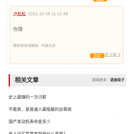
卢松松
2021-10-26 11:12:48
你猜
跟帖来自电脑端 · 中国北京
顶:
0
踩:
0
回复
相关文章
阅读更多：
语录段子
史上最赚的一次讨薪
不敢卖，是普通人最隐蔽的自尊病
国产发动机寿命是多少
有人问买苹果套现是什么意思？