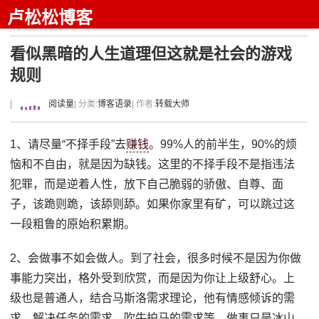
卢松松博客
看似黑暗的人生道理但这就是社会的游戏
规则
|
阅读量
| 分类:
博客语录
| 作者:
转载大师
1、请尽量“不择手段”去
赚钱
。99%人的前半生，90%的烦
恼和不自由，就是因为缺钱。这里的不择手段不是指违法
犯罪，而是逆着人性，放下自己脆弱的骄傲、自尊、面
子，该跪则跪，该舔则舔。如果你家里有矿，可以跳过这
一段粗鲁的原始积累期。
2、会做事不如会做人。到了社会，很多时候不是因为你做
事能力突出，格外受到欣赏，而是因为你让上级舒心。上
级也是普通人，结合马斯洛需求理论，他有情感倾诉的需
求、解决任务的需求、吹牛拍马的需求等。做事只是冰山