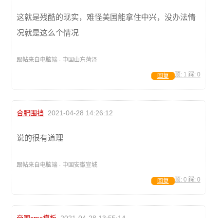
这就是残酷的现实，难怪美国能拿住中兴，没办法情
况就是这么个情况
跟帖来自电脑端 · 中国山东菏泽
顶:
1
踩:
0
回复
合肥围挡
2021-04-28 14:26:12
说的很有道理
跟帖来自电脑端 · 中国安徽宣城
顶:
0
踩:
0
回复