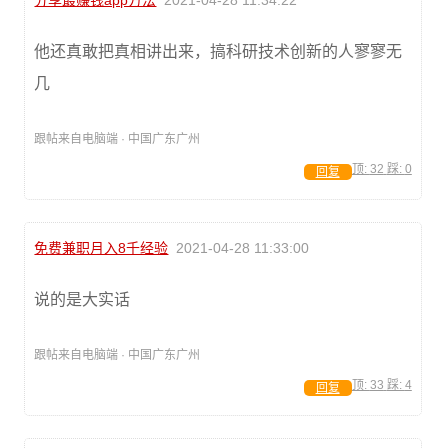
分享最赚钱app方法
2021-04-28 11:34:22
他还真敢把真相讲出来，搞科研技术创新的人寥寥无
几
跟帖来自电脑端 · 中国广东广州
顶:
32
踩:
0
回复
免费兼职月入8千经验
2021-04-28 11:33:00
说的是大实话
跟帖来自电脑端 · 中国广东广州
顶:
33
踩:
4
回复