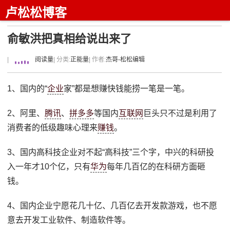
卢松松博客
俞敏洪把真相给说出来了
|
阅读量
| 分类:
正能量
| 作者:
杰哥-松松编辑
1、国内的“
企业
家”都是想赚快钱能捞一笔是一笔。
2、阿里、
腾讯
、
拼多多
等国内
互联网
巨头只不过是利用了
消费者的低级趣味心理来
赚钱
。
3、国内高科技企业对不起“高科技”三个字，中兴的科研投
入一年才10个亿，只有
华为
每年几百亿的在科研方面砸
钱。
4、国内企业宁愿花几十亿、几百亿去开发款游戏，也不愿
意去开发工业软件、制造软件等。