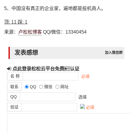
5、中国没有真正的企业家，遍地都是投机商人。
顶:
11
踩:
1
来源：
卢松松博客
QQ/微信：13340454
发表感想
加入微信群
点此登录松松云平台免费
认证
名 称
必填
联系
QQ
微信
网址
QQ
选填
验证
必填