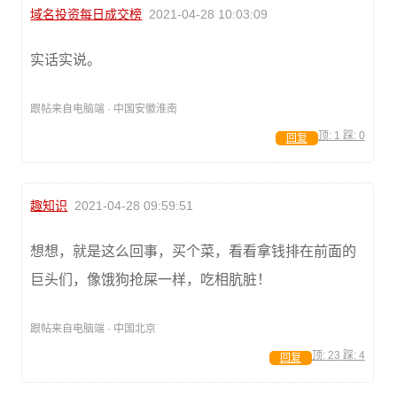
域名投资每日成交榜
2021-04-28 10:03:09
实话实说。
跟帖来自电脑端 · 中国安徽淮南
顶:
1
踩:
0
回复
趣知识
2021-04-28 09:59:51
想想，就是这么回事，买个菜，看看拿钱排在前面的
巨头们，像饿狗抢屎一样，吃相肮脏！
跟帖来自电脑端 · 中国北京
顶:
23
踩:
4
回复