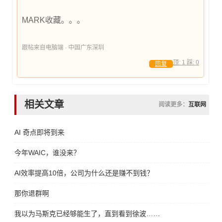
MARK收藏。。。
跟帖来自电脑端 · 中国广东深圳
顶:
1
踩:
0
回复
相关文章
阅读更多：
互联网
AI 奇点即将到来
今年WAIC，谁没来？
AI效率提高10倍，公司为什么还是赚不到钱？
那你退群啊
我以为马斯克已经够能生了，直到看到徐波……