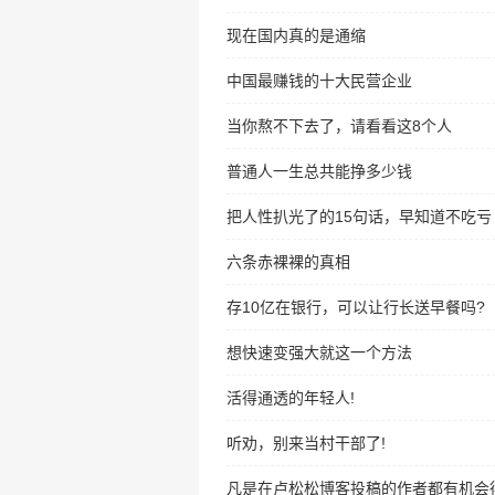
现在国内真的是通缩
中国最赚钱的十大民营企业
当你熬不下去了，请看看这8个人
普通人一生总共能挣多少钱
把人性扒光了的15句话，早知道不吃亏
六条赤裸裸的真相
存10亿在银行，可以让行长送早餐吗?
想快速变强大就这一个方法
活得通透的年轻人!
听劝，别来当村干部了!
凡是在卢松松博客投稿的作者都有机会得