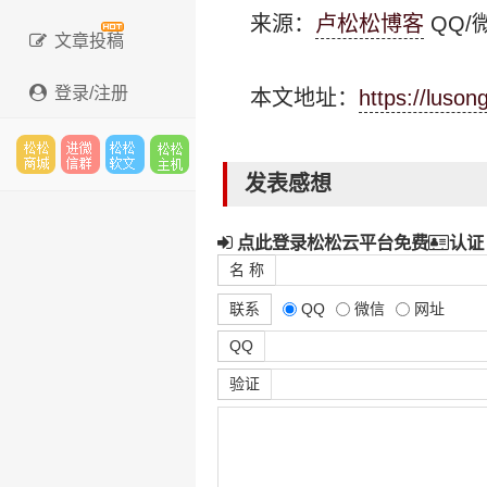
来源：
卢松松博客
QQ/微
文章投稿
登录/注册
本文地址：
https://luso
发表感想
松松
进微
松松
松松
点此登录松松云平台免费
认证
名 称
云市
信群
软文
云主
联系
QQ
微信
网址
QQ
验证
场
机