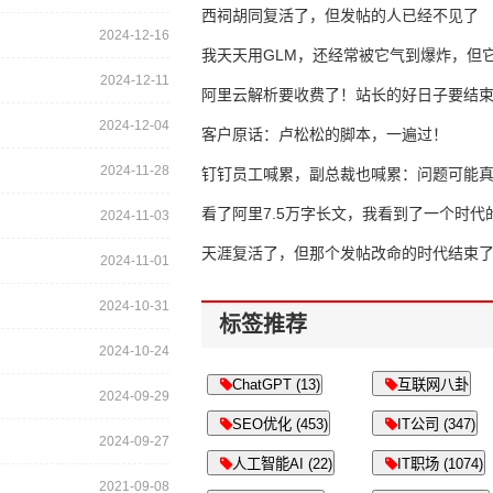
西祠胡同复活了，但发帖的人已经不见了
2024-12-16
我天天用GLM，还经常被它气到爆炸，但它
2024-12-11
16万亿
阿里云解析要收费了！站长的好日子要结
2024-12-04
客户原话：卢松松的脚本，一遍过！
2024-11-28
钉钉员工喊累，副总裁也喊累：问题可能
了
看了阿里7.5万字长文，我看到了一个时代
2024-11-03
天涯复活了，但那个发帖改命的时代结束
2024-11-01
2024-10-31
标签推荐
2024-10-24
ChatGPT (13)
互联网八卦
2024-09-29
SEO优化 (453)
IT公司 (347)
2024-09-27
人工智能AI (22)
IT职场 (1074)
2021-09-08