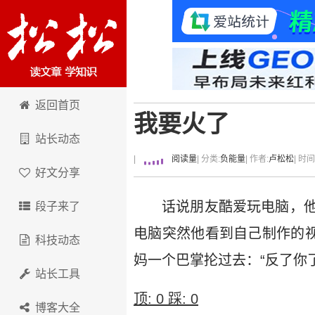
卢松松博客
返回首页
我要火了
站长动态
|
阅读量
| 分类:
负能量
| 作者:
卢松松
| 时
好文分享
话说朋友酷爱玩电脑，
段子来了
电脑突然他看到自己制作的视
科技动态
妈一个巴掌抡过去：“反了你了
站长工具
顶:
0
踩:
0
博客大全