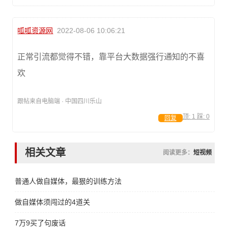
呱呱资源网
2022-08-06 10:06:21
正常引流都觉得不错，靠平台大数据强行通知的不喜
欢
跟帖来自电脑端 · 中国四川乐山
顶:
1
踩:
0
回复
相关文章
阅读更多：
短视频
普通人做自媒体，最狠的训练方法
做自媒体须闯过的4道关
7万9买了句废话