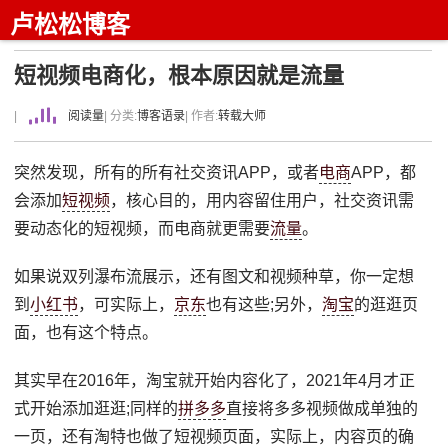
卢松松博客
短视频电商化，根本原因就是流量
|
阅读量
| 分类:
博客语录
| 作者:
转载大师
突然发现，所有的所有社交资讯APP，或者
电商
APP，都
会添加
短视频
，核心目的，用内容留住用户，社交资讯需
要动态化的短视频，而电商就更需要
流量
。
如果说双列瀑布流展示，还有图文和视频种草，你一定想
到
小红书
，可实际上，
京东
也有这些;另外，
淘宝
的逛逛页
面，也有这个特点。
其实早在2016年，淘宝就开始内容化了，2021年4月才正
式开始添加逛逛;同样的
拼多多
直接将多多视频做成单独的
一页，还有淘特也做了短视频页面，实际上，内容页的确