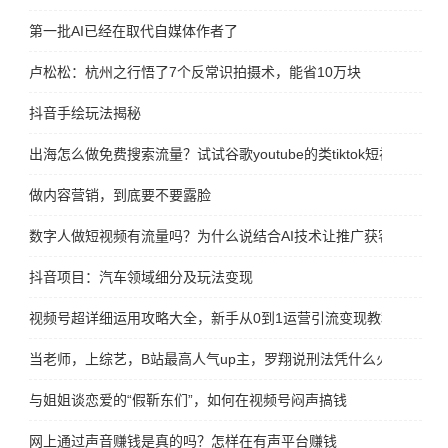
第一批AI已经在取代自媒体作者了
卢松松：杭州之行悟了7个反常识拍摄术，能省10万块
抖音手绘玩法揭秘
出海怎么做免费搜索流量？试试谷歌youtube的类tiktok短视频平台sho
做内容营销，到底要不要露脸
数字人做短视频有流量吗？为什么说结合AI技术让推广获客转化更
抖音项目：汽车领域细分及玩法变现
视频号超详细运用攻略大全，新手从0到1运营引流变现教程
当老师，上综艺，B站最高人气up主，罗翔说刑法凭什么火出圈
与姐姐谈恋爱的“假靳东们”，如何在视频号闷声搞钱
网上通过声音赚钱是真的吗？怎样在有声平台赚钱