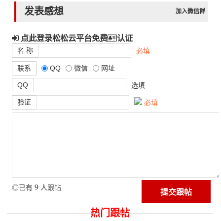
发表感想
加入微信群
点此登录松松云平台免费
认证
名 称
必填
联系
QQ
微信
网址
QQ
选填
验证
必填
9
◎已有
人跟帖
热门跟帖