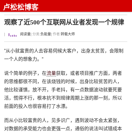
卢松松博客
观察了近500个互联网从业者发现一个规律
|
阅读量
| 分类:
负能量
| 作者:
转载大师
”从小就富贵的人去容易伺候大客户，出身太贫苦，会限制
一个人的想象力。“
说个简单的例子，在
流量
获取，或者项目推广方面，两者
的思维都很不同，在该烧钱的时候，出身比较贫苦的人，
他比较谨慎，放不开，手老抖，有一点数据波动就要死要
活，慌得不行，根本抗不到规律周期上涨的那一刻，所以
前面的投入也很容易打了水漂。
而从小比较富贵的人，见多识广，遇到波动不会太紧张，
对数据的承受能力也会更强一点，通俗的说法叫试错成本