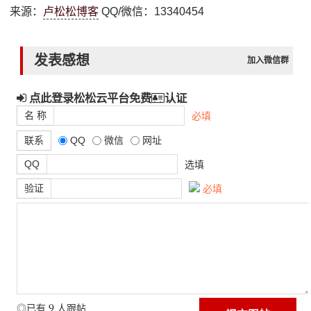
来源：
卢松松博客
QQ/微信：13340454
发表感想
加入微信群
点此登录松松云平台免费
认证
名 称
必填
联系
QQ
微信
网址
QQ
选填
验证
必填
9
◎已有
人跟帖