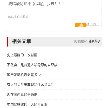
我喝酸奶也不添盖呢，我靠！！！
跟帖来自电脑端
顶:
0
踩:
0
回复
相关文章
阅读更多：
语录段子
史上最赚的一次讨薪
不敢卖，是普通人最隐蔽的自尊病
国产发动机寿命是多少
有人问买苹果套现是什么意思？
现在国内真的是通缩
中国最赚钱的十大民营企业