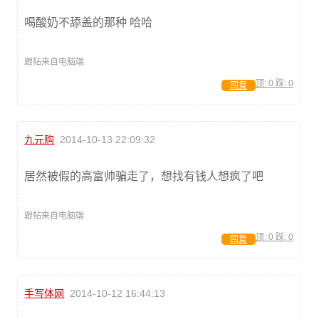
喝酸奶不舔盖的那种 哈哈
跟帖来自电脑端
顶:
0
踩:
0
回复
九元购
2014-10-13 22:09:32
居然被假的高富帅骗走了，想找有钱人想疯了吧
跟帖来自电脑端
顶:
0
踩:
0
回复
手写体网
2014-10-12 16:44:13