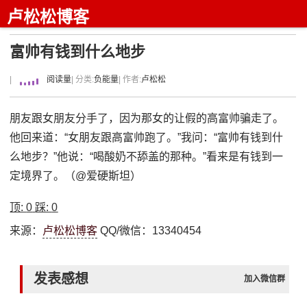
卢松松博客
富帅有钱到什么地步
|
阅读量
| 分类:
负能量
| 作者:
卢松松
朋友跟女朋友分手了，因为那女的让假的高富帅骗走了。
他回来道：“女朋友跟高富帅跑了。”我问：“富帅有钱到什
么地步？”他说：“喝酸奶不舔盖的那种。”看来是有钱到一
定境界了。（@爱硬斯坦）
顶:
0
踩:
0
来源：
卢松松博客
QQ/微信：13340454
发表感想
加入微信群