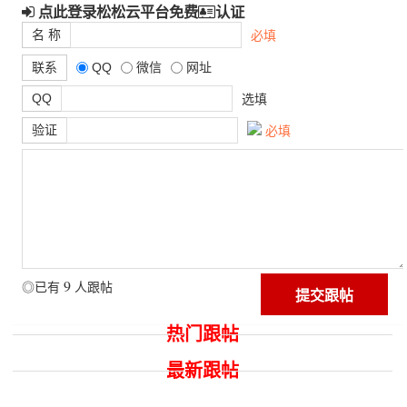
点此登录松松云平台免费
认证
名 称
必填
联系
QQ
微信
网址
QQ
选填
验证
必填
9
◎已有
人跟帖
热门跟帖
最新跟帖