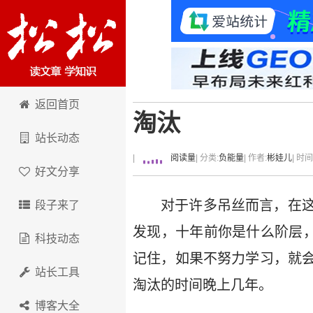
卢松松博客
返回首页
淘汰
站长动态
|
阅读量
| 分类:
负能量
| 作者:
彬娃儿
| 时
好文分享
对于许多吊丝而言，在
段子来了
发现，十年前你是什么阶层，
科技动态
记住，如果不努力学习，就
站长工具
淘汰的时间晚上几年。
博客大全