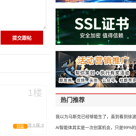
1楼
热门推荐
我以为马斯克已经够能生了，直到看到徐
顶:
0
踩:
0
回复
AI智能体其实是一次创富机会，只是99%