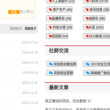
人工智能AI (22)
IT职场 (1074)
黑产灰产 (46)
账号封禁 (39)
顶:
0
踩:
0
回复
直播带货 (39)
视频号 (98)
科技大佬 (29)
抖音 (525)
阅读更多：
语录段子
短视频 (54)
SEO新闻 (252)
2026-07-21
社群交流
2026-01-15
2026-01-14
松松粉丝微信群
SEO优化交
2025-09-24
短视频运营群
网络推广微信
2024-12-16
最新文章
2024-12-11
真正赚钱的项目，往往都很“土”
2024-12-04
用了几天千问办公，我发现三个值得优化