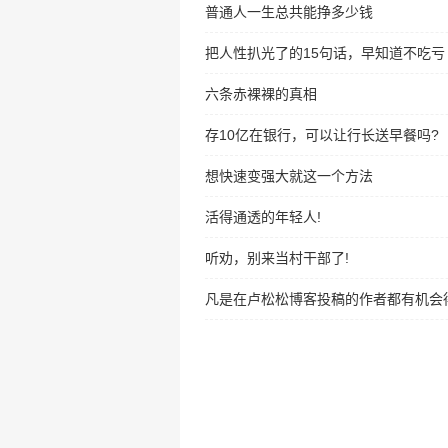
普通人一生总共能挣多少钱
把人性扒光了的15句话，早知道不吃亏
六条赤裸裸的真相
存10亿在银行，可以让行长送早餐吗?
想快速变强大就这一个方法
活得通透的年轻人!
听劝，别来当村干部了!
凡是在卢松松博客投稿的作者都有机会得