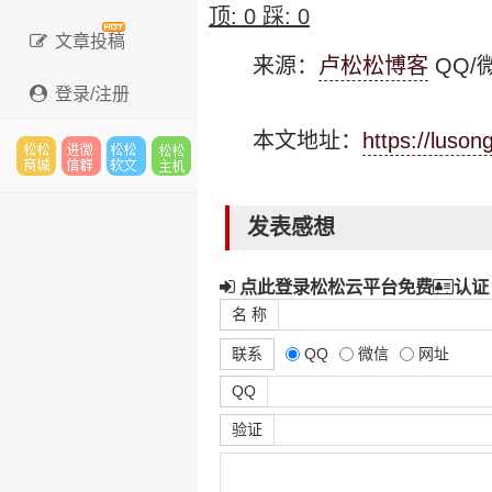
顶:
0
踩:
0
文章投稿
来源：
卢松松博客
QQ/微
登录/注册
本文地址：
https://luso
松松
进微
松松
松松
发表感想
点此登录松松云平台免费
认证
云市
信群
软文
云主
名 称
联系
QQ
微信
网址
QQ
场
机
验证