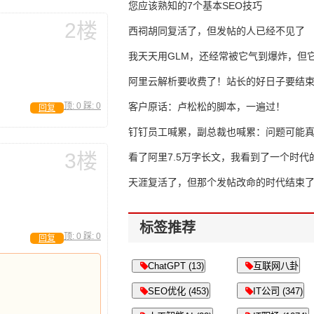
错过了
您应该熟知的7个基本SEO技巧
2楼
西祠胡同复活了，但发帖的人已经不见了
我天天用GLM，还经常被它气到爆炸，但它
16万亿
阿里云解析要收费了！站长的好日子要结
顶:
0
踩:
0
客户原话：卢松松的脚本，一遍过！
回复
钉钉员工喊累，副总裁也喊累：问题可能
3楼
了
看了阿里7.5万字长文，我看到了一个时代
天涯复活了，但那个发帖改命的时代结束
标签推荐
顶:
0
踩:
0
回复
ChatGPT (13)
互联网八卦
SEO优化 (453)
IT公司 (347)