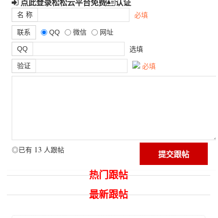
点此登录松松云平台免费
认证
名 称
必填
联系
QQ
微信
网址
QQ
选填
验证
必填
13
◎已有
人跟帖
热门跟帖
最新跟帖