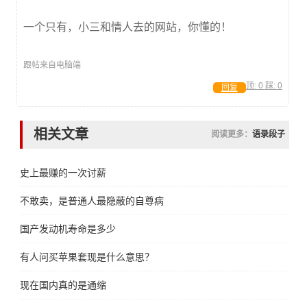
一个只有，小三和情人去的网站，你懂的！
跟帖来自电脑端
顶:
0
踩:
0
回复
相关文章
阅读更多：
语录段子
史上最赚的一次讨薪
不敢卖，是普通人最隐蔽的自尊病
国产发动机寿命是多少
有人问买苹果套现是什么意思？
现在国内真的是通缩