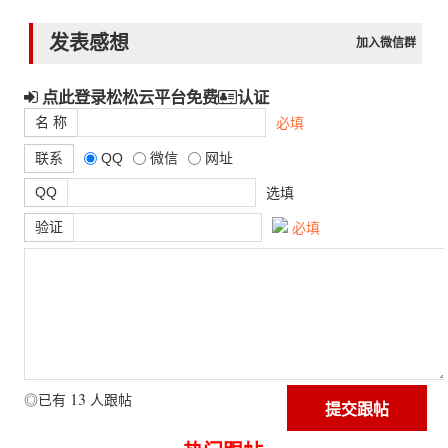
发表感想
加入微信群
点此登录松松云平台免费
认证
名 称
必填
联系
QQ
微信
网址
QQ
选填
验证
必填
13
◎已有
人跟帖