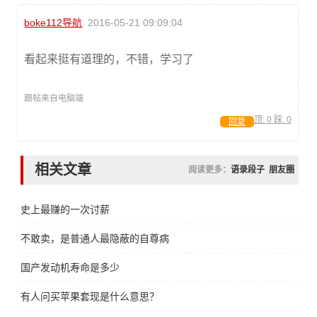
boke112导航
2016-05-21 09:09:04
看起来挺有道理的，不错，学习了
跟帖来自电脑端
顶:
0
踩:
0
回复
相关文章
阅读更多：
语录段子
朋友圈
史上最赚的一次讨薪
不敢卖，是普通人最隐蔽的自尊病
国产发动机寿命是多少
有人问买苹果套现是什么意思？