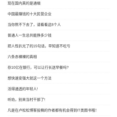
现在国内真的是通缩
中国最赚钱的十大民营企业
当你熬不下去了，请看看这8个人
普通人一生总共能挣多少钱
把人性扒光了的15句话，早知道不吃亏
六条赤裸裸的真相
存10亿在银行，可以让行长送早餐吗?
想快速变强大就这一个方法
活得通透的年轻人!
听劝，别来当村干部了!
凡是在卢松松博客投稿的作者都有机会得到IT类图书哦！