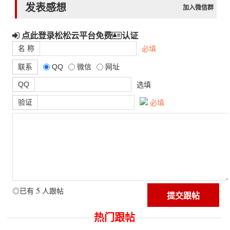
发表感想
加入微信群
点此登录松松云平台免费
认证
名 称
必填
联系
QQ
微信
网址
QQ
选填
验证
必填
5
◎已有
人跟帖
热门跟帖