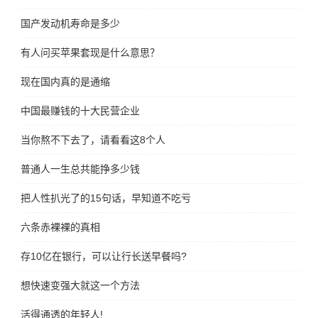
国产发动机寿命是多少
有人问买苹果套现是什么意思？
现在国内真的是通缩
中国最赚钱的十大民营企业
当你熬不下去了，请看看这8个人
普通人一生总共能挣多少钱
把人性扒光了的15句话，早知道不吃亏
六条赤裸裸的真相
存10亿在银行，可以让行长送早餐吗?
想快速变强大就这一个方法
活得通透的年轻人!