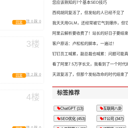
错过了
您应该熟知的7个基本SEO技巧
西祠胡同复活了，但发帖的人已经不见了
顶:
0
踩:
0
回复
我天天用GLM，还经常被它气到爆炸，但它
16万亿
阿里云解析要收费了！站长的好日子要结
3楼
客户原话：卢松松的脚本，一遍过！
钉钉员工喊累，副总裁也喊累：问题可能
了
看了阿里7.5万字长文，我看到了一个时代
天涯复活了，但那个发帖改命的时代结束
顶:
2
踩:
0
回复
标签推荐
4楼
ChatGPT (13)
互联网八卦
SEO优化 (453)
IT公司 (347)
顶:
0
踩:
0