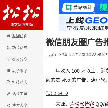
卢松松博客
返回首页
微信朋友圈广告
站长动态
|
阅读量
| 分类:
站长说
| 作者:
无名-松松推
好文分享
年收入 100 万以上，
段子来了
到的是 vivo 的广告；连小
科技动态
顶:
2
踩:
0
站长工具
来源：
卢松松博客
QQ/微
博客大全