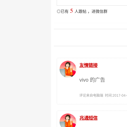
5
◎已有
人跟帖
，
进微信群
友情链接
vivo 的广告
评论来自电脑端 时间:2017-04-08
兆通短信