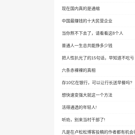
现在国内真的是通缩
中国最赚钱的十大民营企业
当你熬不下去了，请看看这8个人
普通人一生总共能挣多少钱
把人性扒光了的15句话，早知道不吃亏
六条赤裸裸的真相
存10亿在银行，可以让行长送早餐吗?
想快速变强大就这一个方法
活得通透的年轻人!
听劝，别来当村干部了!
凡是在卢松松博客投稿的作者都有机会得