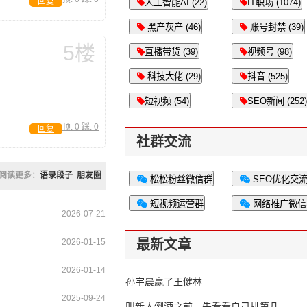
回复
人工智能AI (22)
IT职场 (1074)
黑产灰产 (46)
账号封禁 (39)
5楼
直播带货 (39)
视频号 (98)
科技大佬 (29)
抖音 (525)
短视频 (54)
SEO新闻 (252)
顶:
0
踩:
0
回复
社群交流
阅读更多：
语录段子
朋友圈
松松粉丝微信群
SEO优化交
短视频运营群
网络推广微信
2026-07-21
2026-01-15
最新文章
2026-01-14
孙宇晨赢了王健林
2025-09-24
叫新人倒酒之前，先看看自己排第几