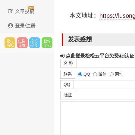
文章投稿
本文地址：
https://luso
登录/注册
发表感想
松松
进微
松松
松松
点此登录松松云平台免费
认证
名 称
联系
QQ
微信
网址
云市
信群
软文
云主
QQ
验证
场
机