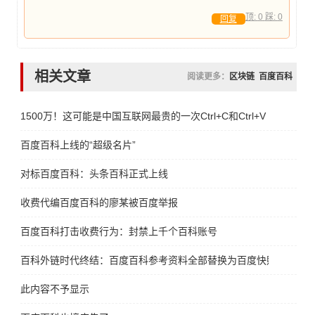
顶:
0
踩:
0
回复
相关文章
阅读更多：
区块链
百度百科
1500万！这可能是中国互联网最贵的一次Ctrl+C和Ctrl+V
百度百科上线的“超级名片”
对标百度百科：头条百科正式上线
收费代编百度百科的廖某被百度举报
百度百科打击收费行为：封禁上千个百科账号
百科外链时代终结：百度百科参考资料全部替换为百度快照
此内容不予显示