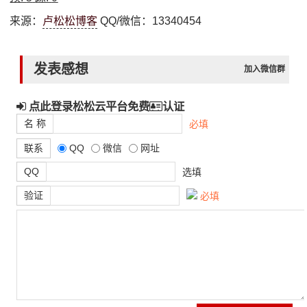
来源：
卢松松博客
QQ/微信：13340454
发表感想
加入微信群
点此登录松松云平台免费
认证
名 称
必填
联系
QQ
微信
网址
QQ
选填
验证
必填