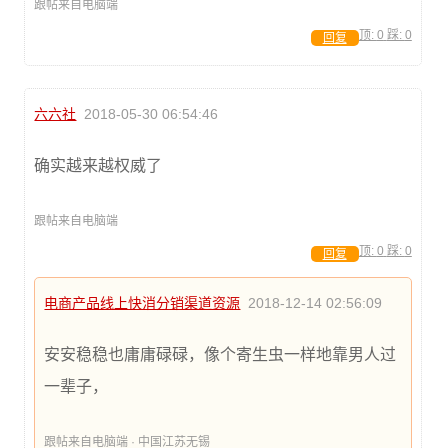
跟帖来自电脑端
顶:
0
踩:
0
回复
六六社
2018-05-30 06:54:46
确实越来越权威了
跟帖来自电脑端
顶:
0
踩:
0
回复
电商产品线上快消分销渠道资源
2018-12-14 02:56:09
安安稳稳也庸庸碌碌，像个寄生虫一样地靠男人过
一辈子，
跟帖来自电脑端 · 中国江苏无锡