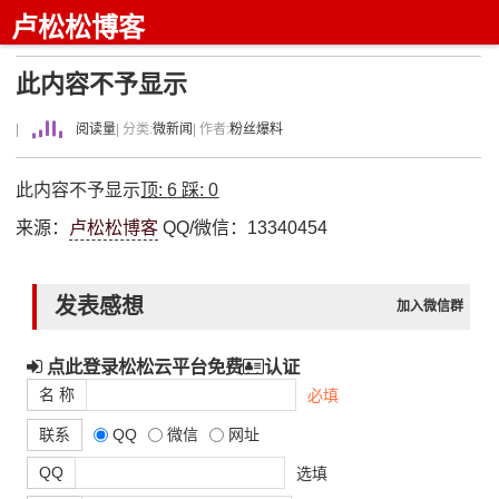
卢松松博客
此内容不予显示
|
阅读量
| 分类:
微新闻
| 作者:
粉丝爆料
此内容不予显示
顶:
6
踩:
0
来源：
卢松松博客
QQ/微信：13340454
发表感想
加入微信群
点此登录松松云平台免费
认证
名 称
必填
联系
QQ
微信
网址
QQ
选填