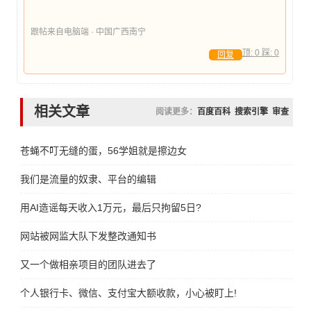
跟帖来自电脑端 · 中国广西南宁
顶:
0
踩:
0
回复
相关文章
阅读更多：
百度百科
搜索引擎
审查
苍蝇不叮无缝的蛋，56学姐就是擦边女
我们是流量的奴隶、平台的编辑
用AI造谣每天收入1万元，最后只拘留5日?
网站被网监大队下发整改通知书
又一个做相亲项目的团队进去了
个人银行卡、微信、支付宝大额收款，小心被盯上!